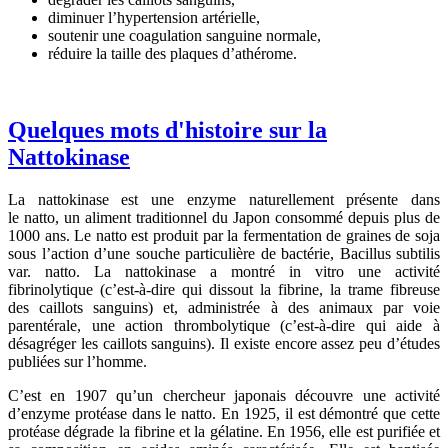
diminuer l’hypertension artérielle,
soutenir une coagulation sanguine normale,
réduire la taille des plaques d’athérome.
Quelques mots d'histoire sur la
Nattokinase
La nattokinase est une enzyme naturellement présente dans
le natto, un aliment traditionnel du Japon consommé depuis plus de
1000 ans. Le natto est produit par la fermentation de graines de soja
sous l’action d’une souche particulière de bactérie, Bacillus subtilis
var. natto. La nattokinase a montré in vitro une activité
fibrinolytique (c’est-à-dire qui dissout la fibrine, la trame fibreuse
des caillots sanguins) et, administrée à des animaux par voie
parentérale, une action thrombolytique (c’est-à-dire qui aide à
désagréger les caillots sanguins). Il existe encore assez peu d’études
publiées sur l’homme.
C’est en 1907 qu’un chercheur japonais découvre une activité
d’enzyme protéase dans le natto. En 1925, il est démontré que cette
protéase dégrade la fibrine et la gélatine. En 1956, elle est purifiée et