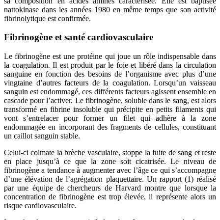
sa composition en acides aminés caractérisée. Elle est baptisée
nattokinase dans les années 1980 en même temps que son activité
fibrinolytique est confirmée.
Fibrinogène et santé cardiovasculaire
Le fibrinogène est une protéine qui joue un rôle indispensable dans
la coagulation. Il est produit par le foie et libéré dans la circulation
sanguine en fonction des besoins de l’organisme avec plus d’une
vingtaine d’autres facteurs de la coagulation. Lorsqu’un vaisseau
sanguin est endommagé, ces différents facteurs agissent ensemble en
cascade pour l’activer. Le fibrinogène, soluble dans le sang, est alors
transformé en fibrine insoluble qui précipite en petits filaments qui
vont s’entrelacer pour former un filet qui adhère à la zone
endommagée en incorporant des fragments de cellules, constituant
un caillot sanguin stable.
Celui-ci colmate la brèche vasculaire, stoppe la fuite de sang et reste
en place jusqu’à ce que la zone soit cicatrisée. Le niveau de
fibrinogène a tendance à augmenter avec l’âge ce qui s’accompagne
d’une élévation de l’agrégation plaquettaire. Un rapport (1) réalisé
par une équipe de chercheurs de Harvard montre que lorsque la
concentration de fibrinogène est trop élevée, il représente alors un
risque cardiovasculaire.