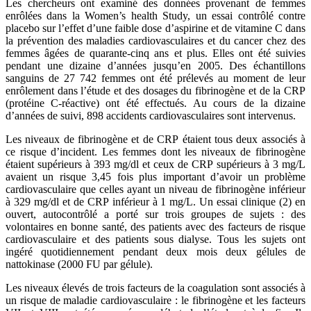
Les chercheurs ont examiné des données provenant de femmes
enrôlées dans la Women’s health Study, un essai contrôlé contre
placebo sur l’effet d’une faible dose d’aspirine et de vitamine C dans
la prévention des maladies cardiovasculaires et du cancer chez des
femmes âgées de quarante-cinq ans et plus. Elles ont été suivies
pendant une dizaine d’années jusqu’en 2005. Des échantillons
sanguins de 27 742 femmes ont été prélevés au moment de leur
enrôlement dans l’étude et des dosages du fibrinogène et de la CRP
(protéine C-réactive) ont été effectués. Au cours de la dizaine
d’années de suivi, 898 accidents cardiovasculaires sont intervenus.
Les niveaux de fibrinogène et de CRP étaient tous deux associés à
ce risque d’incident. Les femmes dont les niveaux de fibrinogène
étaient supérieurs à 393 mg/dl et ceux de CRP supérieurs à 3 mg/L
avaient un risque 3,45 fois plus important d’avoir un problème
cardiovasculaire que celles ayant un niveau de fibrinogène inférieur
à 329 mg/dl et de CRP inférieur à 1 mg/L. Un essai clinique (2) en
ouvert, autocontrôlé a porté sur trois groupes de sujets : des
volontaires en bonne santé, des patients avec des facteurs de risque
cardiovasculaire et des patients sous dialyse. Tous les sujets ont
ingéré quotidiennement pendant deux mois deux gélules de
nattokinase (2000 FU par gélule).
Les niveaux élevés de trois facteurs de la coagulation sont associés à
un risque de maladie cardiovasculaire : le fibrinogène et les facteurs