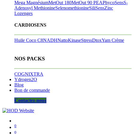
Mega Magnésium
MetOut 180
MetOut 90
PEA
PhycoSens
S-
Adenosyl Methionine
Selenomethionine
SiliSens
Zinc
Lozenges
CARDIOSENS
Huile Coco C8
NADH
NattoKinase
StressDtox
Yam Crème
NOS PACKS
COGNIXTRA
Ydrogen2O
Blog
Bon de commande
Contactez-nous
0
0