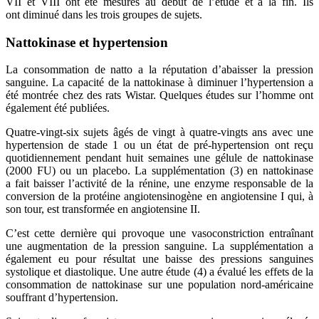
VII et VIII ont été mesurés au début de l’étude et à la fin. Ils
ont diminué dans les trois groupes de sujets.
Nattokinase et hypertension
La consommation de natto a la réputation d’abaisser la pression
sanguine. La capacité de la nattokinase à diminuer l’hypertension a
été montrée chez des rats Wistar. Quelques études sur l’homme ont
également été publiées.
Quatre-vingt-six sujets âgés de vingt à quatre-vingts ans avec une
hypertension de stade 1 ou un état de pré-hypertension ont reçu
quotidiennement pendant huit semaines une gélule de nattokinase
(2000 FU) ou un placebo. La supplémentation (3) en nattokinase
a fait baisser l’activité de la rénine, une enzyme responsable de la
conversion de la protéine angiotensinogène en angiotensine I qui, à
son tour, est transformée en angiotensine II.
C’est cette dernière qui provoque une vasoconstriction entraînant
une augmentation de la pression sanguine. La supplémentation a
également eu pour résultat une baisse des pressions sanguines
systolique et diastolique. Une autre étude (4) a évalué les effets de la
consommation de nattokinase sur une population nord-américaine
souffrant d’hypertension.