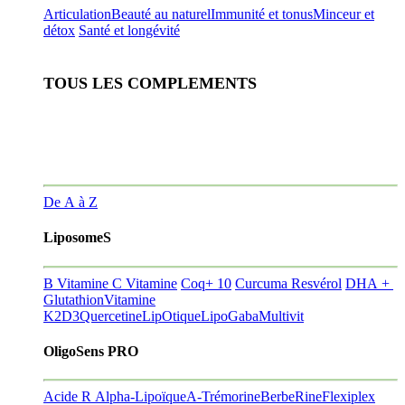
Articulation
Beauté au naturel
Immunité et tonus
Minceur et
détox
Santé et longévité
TOUS LES COMPLEMENTS
De A à Z
LiposomeS
B Vitamine
C Vitamine
Coq+ 10
Curcuma Resvérol
DHA +
Glutathion
Vitamine
K2D3
Quercetine
LipOtique
LipoGaba
Multivit
OligoSens PRO
Acide R Alpha-Lipoïque
A-Trémorine
BerbeRine
Flexiplex