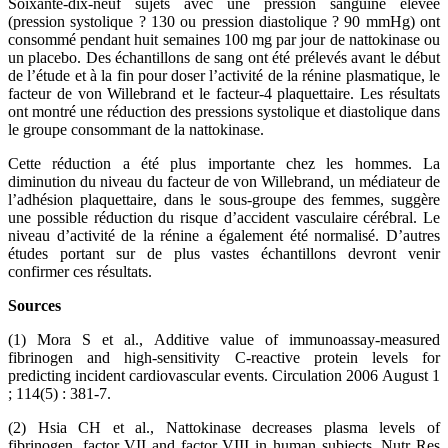
Soixante-dix-neuf sujets avec une pression sanguine élevée
(pression systolique ? 130 ou pression diastolique ? 90 mmHg) ont
consommé pendant huit semaines 100 mg par jour de nattokinase ou
un placebo. Des échantillons de sang ont été prélevés avant le début
de l’étude et à la fin pour doser l’activité de la rénine plasmatique, le
facteur de von Willebrand et le facteur-4 plaquettaire. Les résultats
ont montré une réduction des pressions systolique et diastolique dans
le groupe consommant de la nattokinase.
Cette réduction a été plus importante chez les hommes. La
diminution du niveau du facteur de von Willebrand, un médiateur de
l’adhésion plaquettaire, dans le sous-groupe des femmes, suggère
une possible réduction du risque d’accident vasculaire cérébral. Le
niveau d’activité de la rénine a également été normalisé. D’autres
études portant sur de plus vastes échantillons devront venir
confirmer ces résultats.
Sources
(1) Mora S et al., Additive value of immunoassay-measured
fibrinogen and high-sensitivity C-reactive protein levels for
predicting incident cardiovascular events. Circulation 2006 August 1
; 114(5) : 381-7.
(2) Hsia CH et al., Nattokinase decreases plasma levels of
fibrinogen, factor VII and factor VIII in human subjects. Nutr Res