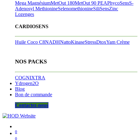
Mega Magnésium
MetOut 180
MetOut 90
PEA
PhycoSens
S-
Adenosyl Methionine
Selenomethionine
SiliSens
Zinc
Lozenges
CARDIOSENS
Huile Coco C8
NADH
NattoKinase
StressDtox
Yam Crème
NOS PACKS
COGNIXTRA
Ydrogen2O
Blog
Bon de commande
Contactez-nous
0
0