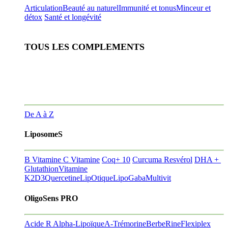
Articulation
Beauté au naturel
Immunité et tonus
Minceur et
détox
Santé et longévité
TOUS LES COMPLEMENTS
De A à Z
LiposomeS
B Vitamine
C Vitamine
Coq+ 10
Curcuma Resvérol
DHA +
Glutathion
Vitamine
K2D3
Quercetine
LipOtique
LipoGaba
Multivit
OligoSens PRO
Acide R Alpha-Lipoïque
A-Trémorine
BerbeRine
Flexiplex