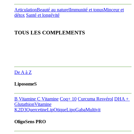
Articulation
Beauté au naturel
Immunité et tonus
Minceur et
détox
Santé et longévité
TOUS LES COMPLEMENTS
De A à Z
LiposomeS
B Vitamine
C Vitamine
Coq+ 10
Curcuma Resvérol
DHA +
Glutathion
Vitamine
K2D3
Quercetine
LipOtique
LipoGaba
Multivit
OligoSens PRO