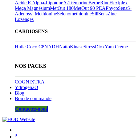
Acide R Alpha-Lipoïque
A-Trémorine
BerbeRine
Flexiplex
Mega Magnésium
MetOut 180
MetOut 90
PEA
PhycoSens
S-
Adenosyl Methionine
Selenomethionine
SiliSens
Zinc
Lozenges
CARDIOSENS
Huile Coco C8
NADH
NattoKinase
StressDtox
Yam Crème
NOS PACKS
COGNIXTRA
Ydrogen2O
Blog
Bon de commande
Contactez-nous
0