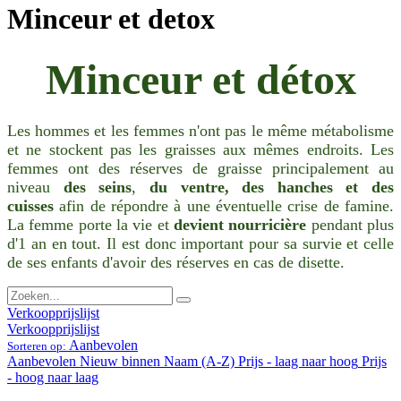
Minceur et detox
Minceur et détox
Les hommes et les femmes n'ont pas le même métabolisme
et ne stockent pas les graisses aux mêmes endroits. Les
femmes ont des réserves de graisse principalement au
niveau
des seins
,
du ventre, des hanches et des
cuisses
afin de répondre à une éventuelle crise de famine.
La femme porte la vie et
devient nourricière
pendant plus
d'1 an en tout. Il est donc important pour sa survie et celle
de ses enfants d'avoir des réserves en cas de disette.
Verkoopprijslijst
Verkoopprijslijst
Aanbevolen
Sorteren op:
Aanbevolen
Nieuw binnen
Naam (A-Z)
Prijs - laag naar hoog
Prijs
- hoog naar laag