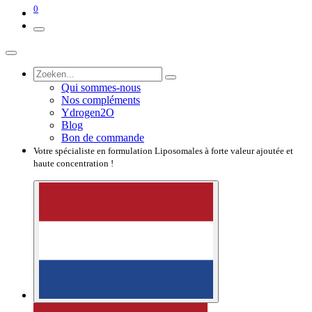
0
Qui sommes-nous
Nos compléments
Ydrogen2O
Blog
Bon de commande
Votre spécialiste en formulation Liposomales à forte valeur ajoutée et
haute concentration !