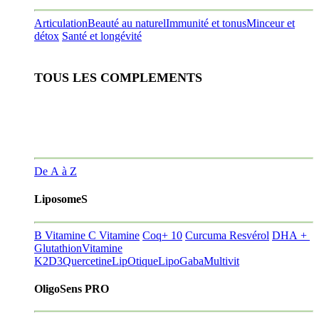
Articulation
Beauté au naturel
Immunité et tonus
Minceur et
détox
Santé et longévité
TOUS LES COMPLEMENTS
De A à Z
LiposomeS
B Vitamine
C Vitamine
Coq+ 10
Curcuma Resvérol
DHA +
Glutathion
Vitamine
K2D3
Quercetine
LipOtique
LipoGaba
Multivit
OligoSens PRO