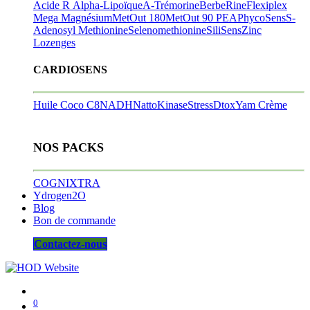
Acide R Alpha-Lipoïque
A-Trémorine
BerbeRine
Flexiplex
Mega Magnésium
MetOut 180
MetOut 90
PEA
PhycoSens
S-
Adenosyl Methionine
Selenomethionine
SiliSens
Zinc
Lozenges
CARDIOSENS
Huile Coco C8
NADH
NattoKinase
StressDtox
Yam Crème
NOS PACKS
COGNIXTRA
Ydrogen2O
Blog
Bon de commande
Contactez-nous
0