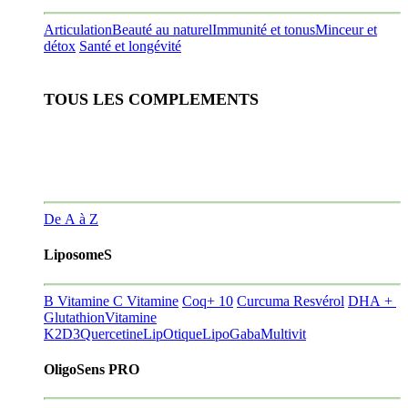
Articulation
Beauté au naturel
Immunité et tonus
Minceur et
détox
Santé et longévité
TOUS LES COMPLEMENTS
De A à Z
LiposomeS
B Vitamine
C Vitamine
Coq+ 10
Curcuma Resvérol
DHA +
Glutathion
Vitamine
K2D3
Quercetine
LipOtique
LipoGaba
Multivit
OligoSens PRO