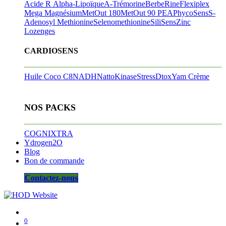
Acide R Alpha-Lipoïque
A-Trémorine
BerbeRine
Flexiplex
Mega Magnésium
MetOut 180
MetOut 90
PEA
PhycoSens
S-
Adenosyl Methionine
Selenomethionine
SiliSens
Zinc
Lozenges
CARDIOSENS
Huile Coco C8
NADH
NattoKinase
StressDtox
Yam Crème
NOS PACKS
COGNIXTRA
Ydrogen2O
Blog
Bon de commande
Contactez-nous
0