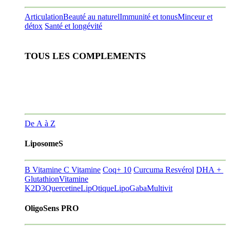
Articulation
Beauté au naturel
Immunité et tonus
Minceur et
détox
Santé et longévité
TOUS LES COMPLEMENTS
De A à Z
LiposomeS
B Vitamine
C Vitamine
Coq+ 10
Curcuma Resvérol
DHA +
Glutathion
Vitamine
K2D3
Quercetine
LipOtique
LipoGaba
Multivit
OligoSens PRO