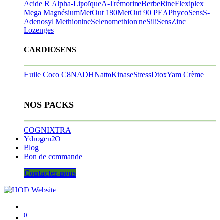
Acide R Alpha-Lipoïque
A-Trémorine
BerbeRine
Flexiplex
Mega Magnésium
MetOut 180
MetOut 90
PEA
PhycoSens
S-
Adenosyl Methionine
Selenomethionine
SiliSens
Zinc
Lozenges
CARDIOSENS
Huile Coco C8
NADH
NattoKinase
StressDtox
Yam Crème
NOS PACKS
COGNIXTRA
Ydrogen2O
Blog
Bon de commande
Contactez-nous
0