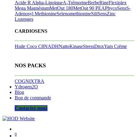
Acide R Alpha-Lipoïque
A-Trémorine
BerbeRine
Flexiplex
Mega Magnésium
MetOut 180
MetOut 90
PEA
PhycoSens
S-
Adenosyl Methionine
Selenomethionine
SiliSens
Zinc
Lozenges
CARDIOSENS
Huile Coco C8
NADH
NattoKinase
StressDtox
Yam Crème
NOS PACKS
COGNIXTRA
Ydrogen2O
Blog
Bon de commande
Contactez-nous
0