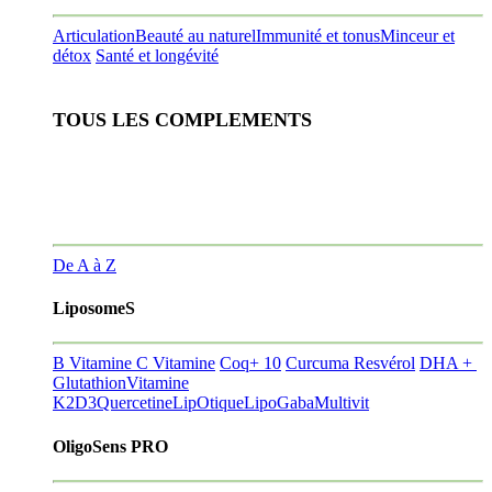
Articulation
Beauté au naturel
Immunité et tonus
Minceur et
détox
Santé et longévité
TOUS LES COMPLEMENTS
De A à Z
LiposomeS
B Vitamine
C Vitamine
Coq+ 10
Curcuma Resvérol
DHA +
Glutathion
Vitamine
K2D3
Quercetine
LipOtique
LipoGaba
Multivit
OligoSens PRO