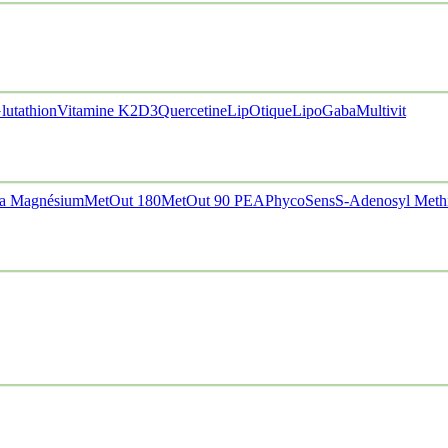
lutathion
Vitamine K2D3
Quercetine
LipOtique
LipoGaba
Multivit
a Magnésium
MetOut 180
MetOut 90
PEA
PhycoSens
S-Adenosyl Meth