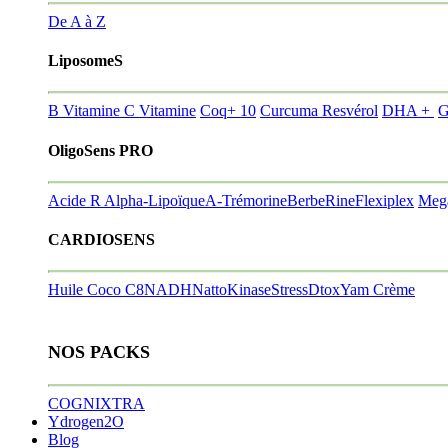
De A à Z
LiposomeS
B Vitamine
C Vitamine
Coq+ 10
Curcuma Resvérol
DHA +
G
OligoSens PRO
Acide R Alpha-Lipoïque
A-Trémorine
BerbeRine
Flexiplex
Meg
CARDIOSENS
Huile Coco C8
NADH
NattoKinase
StressDtox
Yam Crème
NOS PACKS
COGNIXTRA
Ydrogen2O
Blog