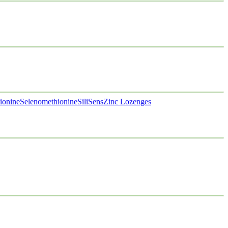
ionine
Selenomethionine
SiliSens
Zinc Lozenges