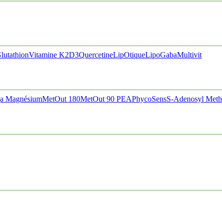
lutathion
Vitamine K2D3
Quercetine
LipOtique
LipoGaba
Multivit
a Magnésium
MetOut 180
MetOut 90
PEA
PhycoSens
S-Adenosyl Meth