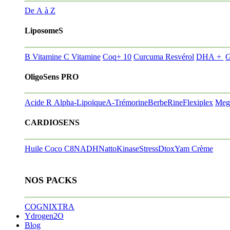
De A à Z
LiposomeS
B Vitamine
C Vitamine
Coq+ 10
Curcuma Resvérol
DHA +
G
OligoSens PRO
Acide R Alpha-Lipoïque
A-Trémorine
BerbeRine
Flexiplex
Meg
CARDIOSENS
Huile Coco C8
NADH
NattoKinase
StressDtox
Yam Crème
NOS PACKS
COGNIXTRA
Ydrogen2O
Blog