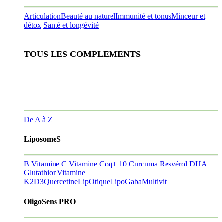
Articulation
Beauté au naturel
Immunité et tonus
Minceur et
détox
Santé et longévité
TOUS LES COMPLEMENTS
De A à Z
LiposomeS
B Vitamine
C Vitamine
Coq+ 10
Curcuma Resvérol
DHA +
Glutathion
Vitamine
K2D3
Quercetine
LipOtique
LipoGaba
Multivit
OligoSens PRO