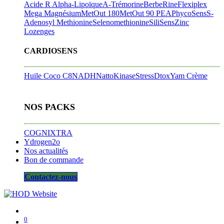
Acide R Alpha-Lipoïque
A-Trémorine
BerbeRine
Flexiplex
Mega Magnésium
MetOut 180
MetOut 90
PEA
PhycoSens
S-
Adenosyl Methionine
Selenomethionine
SiliSens
Zinc
Lozenges
CARDIOSENS
Huile Coco C8
NADH
NattoKinase
StressDtox
Yam Crème
NOS PACKS
COGNIXTRA
Ydrogen2o
Nos actualités
Bon de commande
Contactez-nous
0