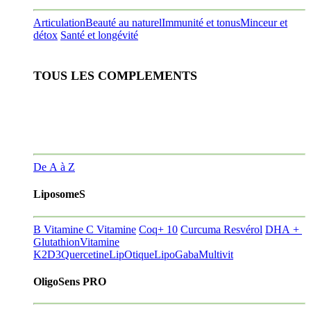
Articulation
Beauté au naturel
Immunité et tonus
Minceur et
détox
Santé et longévité
TOUS LES COMPLEMENTS
De A à Z
LiposomeS
B Vitamine
C Vitamine
Coq+ 10
Curcuma Resvérol
DHA +
Glutathion
Vitamine
K2D3
Quercetine
LipOtique
LipoGaba
Multivit
OligoSens PRO