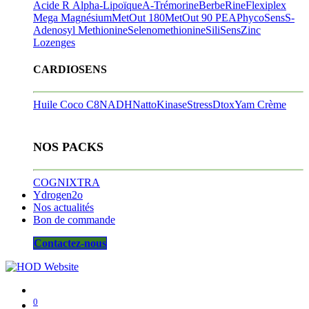
Acide R Alpha-Lipoïque
A-Trémorine
BerbeRine
Flexiplex
Mega Magnésium
MetOut 180
MetOut 90
PEA
PhycoSens
S-
Adenosyl Methionine
Selenomethionine
SiliSens
Zinc
Lozenges
CARDIOSENS
Huile Coco C8
NADH
NattoKinase
StressDtox
Yam Crème
NOS PACKS
COGNIXTRA
Ydrogen2o
Nos actualités
Bon de commande
Contactez-nous
0