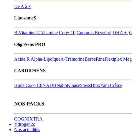
De A à Z
LiposomeS
B Vitamine
C Vitamine
Coq+ 10
Curcuma Resvérol
DHA +
G
OligoSens PRO
Acide R Alpha-Lipoïque
A-Trémorine
BerbeRine
Flexiplex
Meg
CARDIOSENS
Huile Coco C8
NADH
NattoKinase
StressDtox
Yam Crème
NOS PACKS
COGNIXTRA
Ydrogen2o
Nos actualités