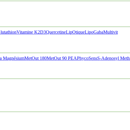
lutathion
Vitamine K2D3
Quercetine
LipOtique
LipoGaba
Multivit
a Magnésium
MetOut 180
MetOut 90
PEA
PhycoSens
S-Adenosyl Meth