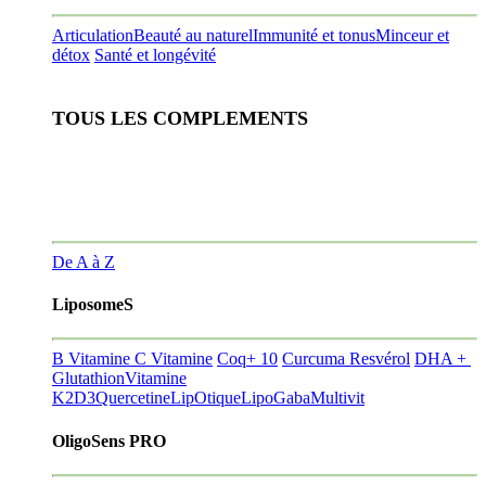
Articulation
Beauté au naturel
Immunité et tonus
Minceur et
détox
Santé et longévité
TOUS LES COMPLEMENTS
De A à Z
LiposomeS
B Vitamine
C Vitamine
Coq+ 10
Curcuma Resvérol
DHA +
Glutathion
Vitamine
K2D3
Quercetine
LipOtique
LipoGaba
Multivit
OligoSens PRO