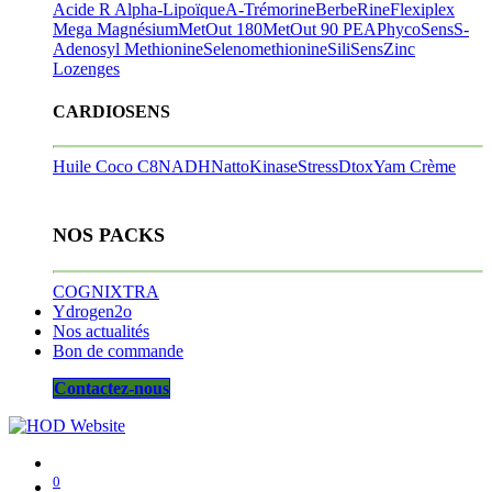
Acide R Alpha-Lipoïque
A-Trémorine
BerbeRine
Flexiplex
Mega Magnésium
MetOut 180
MetOut 90
PEA
PhycoSens
S-
Adenosyl Methionine
Selenomethionine
SiliSens
Zinc
Lozenges
CARDIOSENS
Huile Coco C8
NADH
NattoKinase
StressDtox
Yam Crème
NOS PACKS
COGNIXTRA
Ydrogen2o
Nos actualités
Bon de commande
Contactez-nous
0