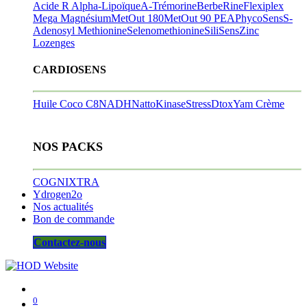
Acide R Alpha-Lipoïque
A-Trémorine
BerbeRine
Flexiplex
Mega Magnésium
MetOut 180
MetOut 90
PEA
PhycoSens
S-
Adenosyl Methionine
Selenomethionine
SiliSens
Zinc
Lozenges
CARDIOSENS
Huile Coco C8
NADH
NattoKinase
StressDtox
Yam Crème
NOS PACKS
COGNIXTRA
Ydrogen2o
Nos actualités
Bon de commande
Contactez-nous
0