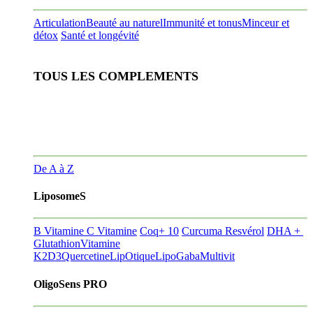
Articulation
Beauté au naturel
Immunité et tonus
Minceur et
détox
Santé et longévité
TOUS LES COMPLEMENTS
De A à Z
LiposomeS
B Vitamine
C Vitamine
Coq+ 10
Curcuma Resvérol
DHA +
Glutathion
Vitamine
K2D3
Quercetine
LipOtique
LipoGaba
Multivit
OligoSens PRO