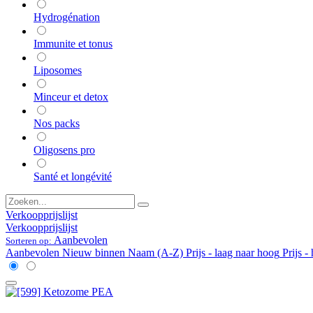
Hydrogénation
Immunite et tonus
Liposomes
Minceur et detox
Nos packs
Oligosens pro
Santé et longévité
Verkoopprijslijst
Verkoopprijslijst
Aanbevolen
Sorteren op:
Aanbevolen
Nieuw binnen
Naam (A-Z)
Prijs - laag naar hoog
Prijs -