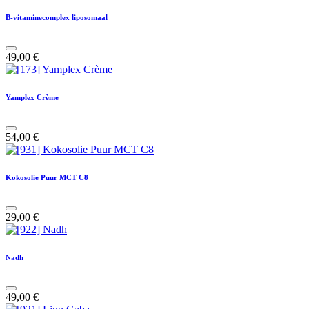
B-vitaminecomplex liposomaal
49,00
€
Yamplex Crème
54,00
€
Kokosolie Puur MCT C8
29,00
€
Nadh
49,00
€