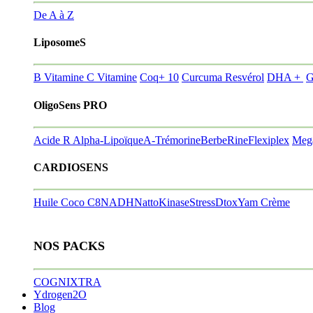
De A à Z
LiposomeS
B Vitamine
C Vitamine
Coq+ 10
Curcuma Resvérol
DHA +
G
OligoSens PRO
Acide R Alpha-Lipoïque
A-Trémorine
BerbeRine
Flexiplex
Meg
CARDIOSENS
Huile Coco C8
NADH
NattoKinase
StressDtox
Yam Crème
NOS PACKS
COGNIXTRA
Ydrogen2O
Blog