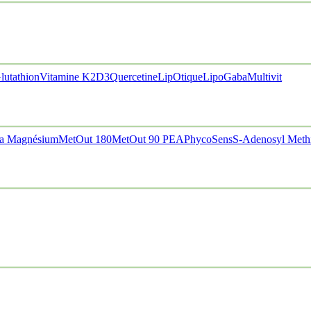
lutathion
Vitamine K2D3
Quercetine
LipOtique
LipoGaba
Multivit
a Magnésium
MetOut 180
MetOut 90
PEA
PhycoSens
S-Adenosyl Meth