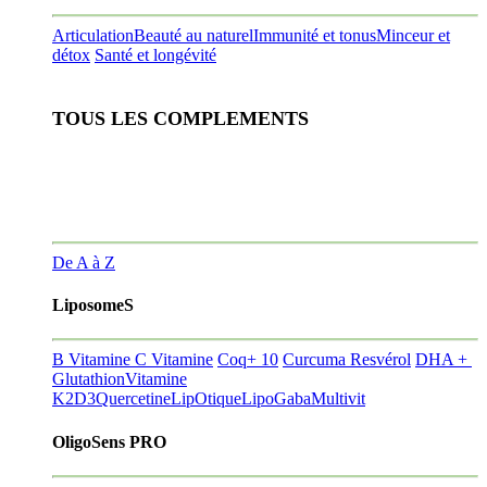
Articulation
Beauté au naturel
Immunité et tonus
Minceur et
détox
Santé et longévité
TOUS LES COMPLEMENTS
De A à Z
LiposomeS
B Vitamine
C Vitamine
Coq+ 10
Curcuma Resvérol
DHA +
Glutathion
Vitamine
K2D3
Quercetine
LipOtique
LipoGaba
Multivit
OligoSens PRO