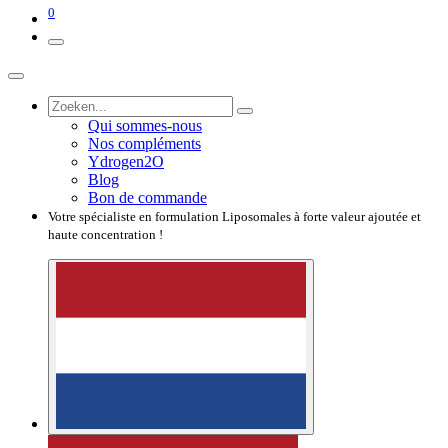
0
Qui sommes-nous
Nos compléments
Ydrogen2O
Blog
Bon de commande
Votre spécialiste en formulation Liposomales à forte valeur ajoutée et
haute concentration !