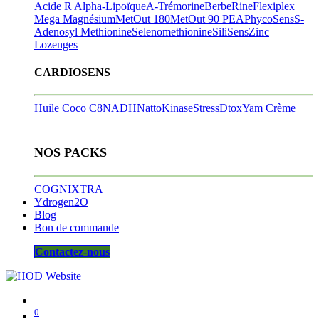
Acide R Alpha-Lipoïque
A-Trémorine
BerbeRine
Flexiplex
Mega Magnésium
MetOut 180
MetOut 90
PEA
PhycoSens
S-
Adenosyl Methionine
Selenomethionine
SiliSens
Zinc
Lozenges
CARDIOSENS
Huile Coco C8
NADH
NattoKinase
StressDtox
Yam Crème
NOS PACKS
COGNIXTRA
Ydrogen2O
Blog
Bon de commande
Contactez-nous
0