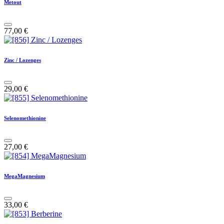
Metout
77,00
€
Zinc / Lozenges
29,00
€
Selenomethionine
27,00
€
MegaMagnesium
33,00
€