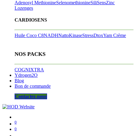
Adenosyl Methionine
Selenomethionine
SiliSens
Zinc
Lozenges
CARDIOSENS
Huile Coco C8
NADH
NattoKinase
StressDtox
Yam Crème
NOS PACKS
COGNIXTRA
Ydrogen2O
Blog
Bon de commande
Contactez-nous
0
0