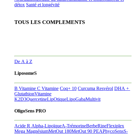
détox
Santé et longévité
TOUS LES COMPLEMENTS
De A à Z
LiposomeS
B Vitamine
C Vitamine
Coq+ 10
Curcuma Resvérol
DHA +
Glutathion
Vitamine
K2D3
Quercetine
LipOtique
LipoGaba
Multivit
OligoSens PRO
Acide R Alpha-Lipoïque
A-Trémorine
BerbeRine
Flexiplex
Mega Magnésium
MetOut 180
MetOut 90
PEA
PhycoSens
S-