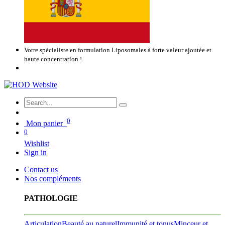
Votre spécialiste en formulation Liposomales à forte valeur ajoutée et
haute concentration !
0
Mon panier
0
Wishlist
Sign in
Contact us
Nos compléments
PATHOLOGIE
Articulation
Beauté au naturel
Immunité et tonus
Minceur et