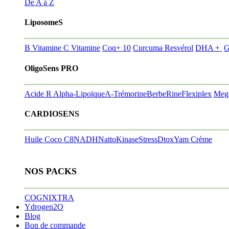
De A à Z
LiposomeS
B Vitamine
C Vitamine
Coq+ 10
Curcuma Resvérol
DHA +
G
OligoSens PRO
Acide R Alpha-Lipoïque
A-Trémorine
BerbeRine
Flexiplex
Meg
CARDIOSENS
Huile Coco C8
NADH
NattoKinase
StressDtox
Yam Crème
NOS PACKS
COGNIXTRA
Ydrogen2O
Blog
Bon de commande