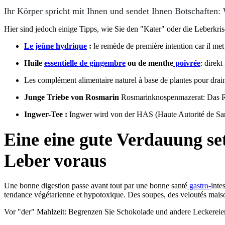
Ihr Körper spricht mit Ihnen und sendet Ihnen Botschaften: W
Hier sind jedoch einige Tipps, wie Sie den "Kater" oder die Leberkris
Le jeûne hydrique
:
le remède de première intention car il met
Huile
​essentielle de gingembre
ou de menthe
​ poivrée
: direkt
Les complément alimentaire naturel à base de plantes pour drainer
Junge Triebe von Rosmarin
Rosmarinknospenmazerat: Das Ros
Ingwer-Tee :
Ingwer wird von der HAS (Haute Autorité de San
Eine
eine gute Verdauung s
Leber voraus
Une bonne digestion passe avant tout par une bonne santé
gastro-
inte
tendance végétarienne et hypotoxique. Des soupes, des veloutés maisons
Vor "der" Mahlzeit: Begrenzen Sie Schokolade und andere Leckereien, 