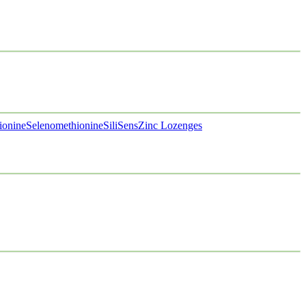
ionine
Selenomethionine
SiliSens
Zinc Lozenges