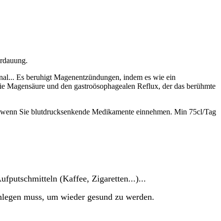
erdauung.
al... Es beruhigt Magenentzündungen, indem es wie ein
 die Magensäure und den gastroösophagealen Reflux, der das berühmte
en, wenn Sie blutdrucksenkende Medikamente einnehmen. Min 75cl/Tag
putschmitteln (Kaffee, Zigaretten...)...
 einlegen muss, um wieder gesund zu werden.