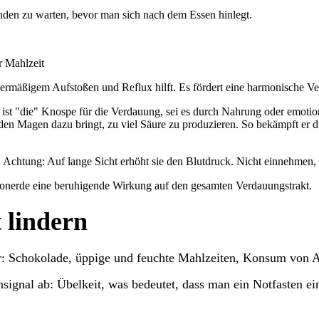
nden zu warten, bevor man sich nach dem Essen hinlegt.
r Mahlzeit
bermäßigem Aufstoßen und Reflux hilft. Es fördert eine harmonische V
t "die" Knospe für die Verdauung, sei es durch Nahrung oder emotion
 den Magen dazu bringt, zu viel Säure zu produzieren. So bekämpft er
r. Achtung: Auf lange Sicht erhöht sie den Blutdruck. Nicht einnehm
 Tonerde eine beruhigende Wirkung auf den gesamten Verdauungstrakt.
 lindern
: Schokolade, üppige und feuchte Mahlzeiten, Konsum von Auf
arnsignal ab: Übelkeit, was bedeutet, dass man ein Notfasten