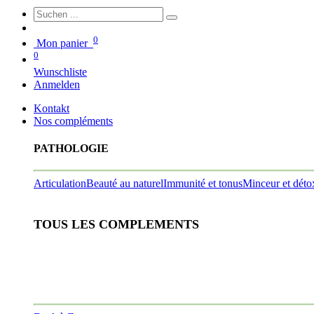
0
Mon panier
0
Wunschliste
Anmelden
Kontakt
Nos compléments
PATHOLOGIE
Articulation
Beauté au naturel
Immunité et tonus
Minceur et déto
TOUS LES COMPLEMENTS