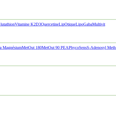
lutathion
Vitamine K2D3
Quercetine
LipOtique
LipoGaba
Multivit
a Magnésium
MetOut 180
MetOut 90
PEA
PhycoSens
S-Adenosyl Meth