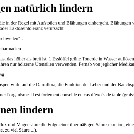
en natürlich lindern
 in der Regel mit Aufstoßen und Blähungen einhergeht. Blähungen w
oder Laktoseintoleranz verursacht.
uschwellen" :
 pharmacien.
las, das höher als breit ist, 1 Esslöffel grüne Tonerde in Wasser aufl
en nur hölzerne Utensilien verwenden. Fernab von jeglicher Medik
ag
en wirkt auf die Darmflora, die Funktion der Leber und der Bauchspe
r l'organisme. Il est fortement conseillé en cas d’excès de table (graisse
nen lindern
ux und Magensäure die Folge einer übermäßigen Säuresekretion, eine
, zu viel Säure ...).