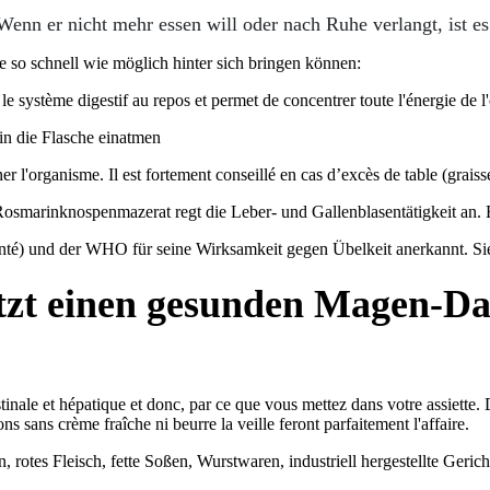
enn er nicht mehr essen will oder nach Ruhe verlangt, ist es 
e so schnell wie möglich hinter sich bringen können:
 le système digestif au repos et permet de concentrer toute l'énergie de l
 in die Flasche einatmen
 l'organisme. Il est fortement conseillé en cas d’excès de table (graisses
marinknospenmazerat regt die Leber- und Gallenblasentätigkeit an. Es
té) und der WHO für seine Wirksamkeit gegen Übelkeit anerkannt. Sie
etzt einen gesunden Magen-D
stinale et hépatique et donc, par ce que vous mettez dans votre assiette. 
 sans crème fraîche ni beurre la veille feront parfaitement l'affaire.
rotes Fleisch, fette Soßen, Wurstwaren, industriell hergestellte Gerich