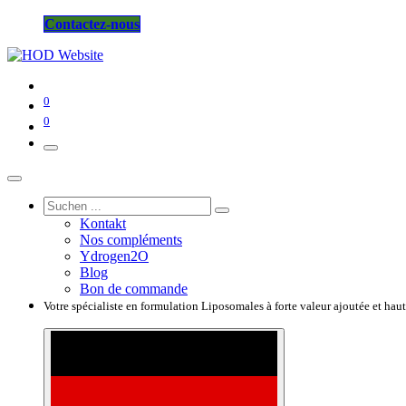
Contactez-nous
0
0
Kontakt
Nos compléments
Ydrogen2O
Blog
Bon de commande
Votre spécialiste en formulation Liposomales à forte valeur ajoutée et hau