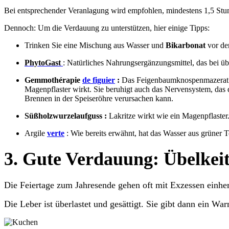
Bei entsprechender Veranlagung wird empfohlen, mindestens 1,5 Stu
Dennoch: Um die Verdauung zu unterstützen, hier einige Tipps:
Trinken Sie eine Mischung aus Wasser und
Bikarbonat
vor de
PhytoGast
: Natürliches Nahrungsergänzungsmittel, das bei ü
Gemmothérapie
​de figuier
:
Das Feigenbaumknospenmazerat is
Magenpflaster wirkt. Sie beruhigt auch das Nervensystem, das
Brennen in der Speiseröhre verursachen kann.
Süßholzwurzelaufguss :
Lakritze wirkt wie ein Magenpflaste
Argile
verte
: Wie bereits erwähnt, hat das Wasser aus grüner
3. Gute Verdauung: Übelkeit
Die Feiertage zum Jahresende gehen oft mit Exzessen einher
Die Leber ist überlastet und gesättigt. Sie gibt dann ein W