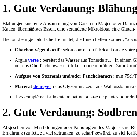
1. Gute Verdauung: Blähung
Blähungen sind eine Ansammlung von Gasen im Magen oder Darm, die
Kauen, übermäßiges Essen, eine veränderte Mikrobiota, eine Gluten- 
Hier sind einige natürliche Heilmittel, die Ihnen helfen können, "abz
Charbon végétal actif
: selon conseil du fabricant ou de votre
Argile
verte
:
bereitet das Wasser aus Tonerde zu. : In einem G
nur das Oberflächenwasser trinken.
ohne
umrühren. Zum Umrühr
Aufguss von Sternanis und/oder Fenchelsamen :
min 75cl/T
Macérat
​de noyer
:
das Glyzerinmazerat aus Walnussbaumknosp
Les
complément alimentaire naturel à base de plantes pour draine
2. Gute Verdauung: Sodbren
Abgesehen von Missbildungen oder Pathologien des Magens sind Refl
Ernährung (zu fett, zu viel getrunken, zu scharf gewürzt, zu viel Kaffee