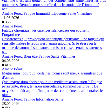
vitamine C est sans doute l’un des compléments alimentaires les plus
populaires. Réputée pour son rôle dans le soutien de l’ immunité
natu...
Amélie Péroz
Fatigue
Immunité
Liposome
Santé
Vitamines
11.06.2026
0
353
Amélie Péroz
Fatigue chronique : les carences silencieuses qui épuisent
l’organisme
Cescarences qui provoquent une fatigue persistante Une fatigue qui
s'installe malgré le repos n'est jamais anodine. Si le stress ou le
manque de sommeil sont souvent mis en cause, certaines carences
n...
Amélie Péroz
Bien-être
Fatigue
Santé
Vitamines
04.06.2026
0
418
Amélie Péroz
Magnésium : pourquoi certaines formes sont mieux assimilées que
d’autres
Quel magnésium choisir pour une meilleure assimilation ? Fatigue
persistante, stress, tensions musculaires, sommeil perturbé… Le
magnésium fait aujourd’hui partie des compléments alimentaires les
plus...
Amélie Péroz
Fatigue
Information
Santé
28.05.2026
0
464