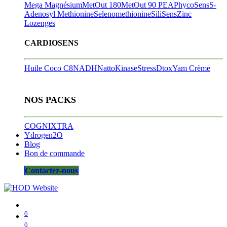
Mega Magnésium
MetOut 180
MetOut 90
PEA
PhycoSens
S-
Adenosyl Methionine
Selenomethionine
SiliSens
Zinc
Lozenges
CARDIOSENS
Huile Coco C8
NADH
NattoKinase
StressDtox
Yam Crème
NOS PACKS
COGNIXTRA
Ydrogen2O
Blog
Bon de commande
Contactez-nous
0
0