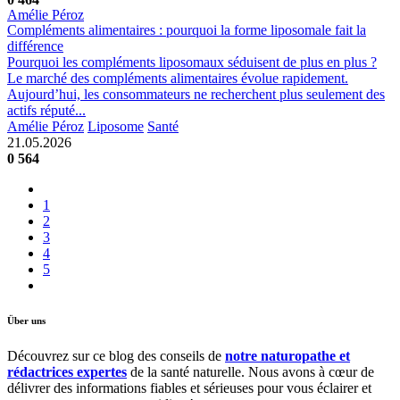
Amélie Péroz
Compléments alimentaires : pourquoi la forme liposomale fait la
différence
Pourquoi les compléments liposomaux séduisent de plus en plus ?
Le marché des compléments alimentaires évolue rapidement.
Aujourd’hui, les consommateurs ne recherchent plus seulement des
actifs réputé...
Amélie Péroz
Liposome
Santé
21.05.2026
0
564
1
2
3
4
5
Über uns
Découvrez sur ce blog des conseils de
notre naturopathe et
rédactrices expertes
de la santé naturelle. Nous avons à cœur de
délivrer des informations fiables et sérieuses pour vous éclairer et