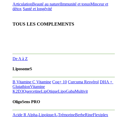
Articulation
Beauté au naturel
Immunité et tonus
Minceur et
détox
Santé et longévité
TOUS LES COMPLEMENTS
De A à Z
LiposomeS
B Vitamine
C Vitamine
Coq+ 10
Curcuma Resvérol
DHA +
Glutathion
Vitamine
K2D3
Quercetine
LipOtique
LipoGaba
Multivit
OligoSens PRO
Acide R Alpha-Lipoïque
A-Trémorine
BerbeRine
Flexiplex