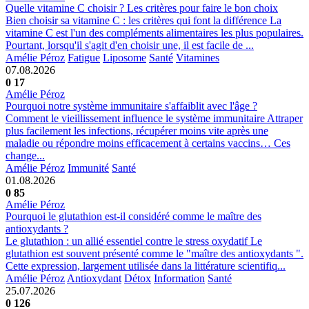
Quelle vitamine C choisir ? Les critères pour faire le bon choix
Bien choisir sa vitamine C : les critères qui font la différence La
vitamine C est l'un des compléments alimentaires les plus populaires.
Pourtant, lorsqu'il s'agit d'en choisir une, il est facile de ...
Amélie Péroz
Fatigue
Liposome
Santé
Vitamines
07.08.2026
0
17
Amélie Péroz
Pourquoi notre système immunitaire s'affaiblit avec l'âge ?
Comment le vieillissement influence le système immunitaire Attraper
plus facilement les infections, récupérer moins vite après une
maladie ou répondre moins efficacement à certains vaccins… Ces
change...
Amélie Péroz
Immunité
Santé
01.08.2026
0
85
Amélie Péroz
Pourquoi le glutathion est-il considéré comme le maître des
antioxydants ?
Le glutathion : un allié essentiel contre le stress oxydatif Le
glutathion est souvent présenté comme le "maître des antioxydants ".
Cette expression, largement utilisée dans la littérature scientifiq...
Amélie Péroz
Antioxydant
Détox
Information
Santé
25.07.2026
0
126