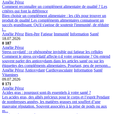
Amélie Péroz
Comment reconnaître un complément alimentaire de qualité ? Les
critères qui font la différence
Bien choisir un complément alimentaire : les clés pour trouver un
produit de qualité Les compléments alimentaires connaissent un
succès grandissant. Qu'il s'agisse de soutenir l'immunité, de réduire
l...
Amélie Péroz
Bien-être
Fatigue
Immunité
Information
Santé
18.07.2026
0
187
Amélie Péroz
Stress oxydatif : ce phénomène invisible qui fatigue les cellules
Comment le stress oxydatif affecte-t-il votre organisme ? On entend
souvent parler des antioxydants dans les articles santé ou sur les
étiquettes des compléments alimentaires. Pourtant, peu de personn...
Amélie Péroz
Antioxydant
Cardiovasculaire
Information
Santé
Vitamines
09.07.2026
0
171
Amélie Péroz
Acides gras : pourquoi sont-ils essentiels à votre santé ?
Les acides gras, des alliés précieux pour le corps et l’esprit Pendant
de nombreuses années, les matières grasses ont souffert d’une
mauvaise réputation. Souvent associées à la prise de poids ou aux
m...