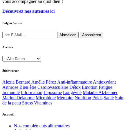
vous accompagner au quotidien !
Découvrez nos auteures ici
Folgen Sie uns
Abmelden
Abonnieren
Archive
Stichwörter
Alexia Bernard
Amélie Péroz
Anti-inflammatoire
Antioxydant
Arthrose
Bien-être
Cardiovasculaire
Détox
Emotion
Fatigue
Immunité
Information
Liposome
Longévité
Maladie Alzheimer
Marine Delaporte
Microbiote
Mémoire
Nutrition
Poids
Santé
Soin
de la peau
Stress
Vitamines
Accueil
Nos compléments alimentaires