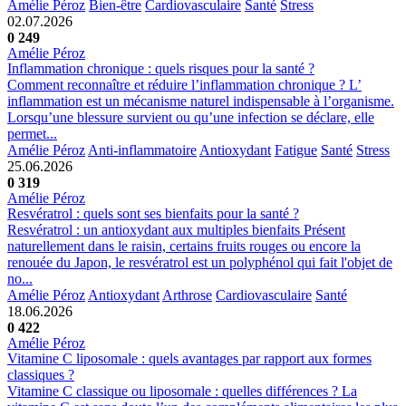
Amélie Péroz
Bien-être
Cardiovasculaire
Santé
Stress
02.07.2026
0
249
Amélie Péroz
Inflammation chronique : quels risques pour la santé ?
Comment reconnaître et réduire l’inflammation chronique ? L’
inflammation est un mécanisme naturel indispensable à l’organisme.
Lorsqu’une blessure survient ou qu’une infection se déclare, elle
permet...
Amélie Péroz
Anti-inflammatoire
Antioxydant
Fatigue
Santé
Stress
25.06.2026
0
319
Amélie Péroz
Resvératrol : quels sont ses bienfaits pour la santé ?
Resvératrol : un antioxydant aux multiples bienfaits Présent
naturellement dans le raisin, certains fruits rouges ou encore la
renouée du Japon, le resvératrol est un polyphénol qui fait l'objet de
no...
Amélie Péroz
Antioxydant
Arthrose
Cardiovasculaire
Santé
18.06.2026
0
422
Amélie Péroz
Vitamine C liposomale : quels avantages par rapport aux formes
classiques ?
Vitamine C classique ou liposomale : quelles différences ? La