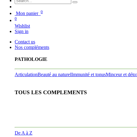
0
Mon panier
0
Wishlist
Sign in
Contact us
Nos compléments
PATHOLOGIE
Articulation
Beauté au naturel
Immunité et tonus
Minceur et déto
TOUS LES COMPLEMENTS
De A à Z