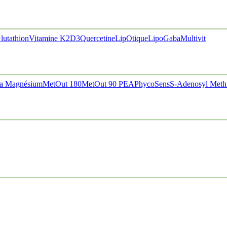
lutathion
Vitamine K2D3
Quercetine
LipOtique
LipoGaba
Multivit
a Magnésium
MetOut 180
MetOut 90
PEA
PhycoSens
S-Adenosyl Meth