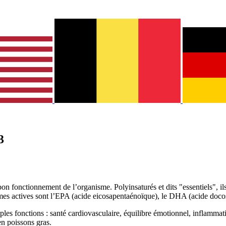
3
on fonctionnement de l’organisme. Polyinsaturés et dits "essentiels", ils
ormes actives sont l’EPA (acide eicosapentaénoïque), le DHA (acide doc
les fonctions : santé cardiovasculaire, équilibre émotionnel, inflammat
n poissons gras.