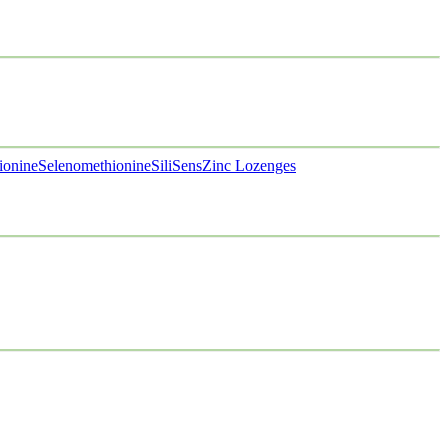
ionine
Selenomethionine
SiliSens
Zinc Lozenges