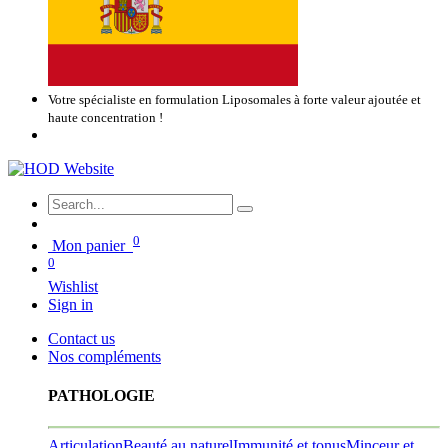
Votre spécialiste en formulation Liposomales à forte valeur ajoutée et
haute concentration !
0
Mon panier
0
Wishlist
Sign in
Contact us
Nos compléments
PATHOLOGIE
Articulation
Beauté au naturel
Immunité et tonus
Minceur et