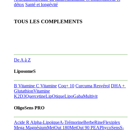
détox
Santé et longévité
TOUS LES COMPLEMENTS
De A à Z
LiposomeS
B Vitamine
C Vitamine
Coq+ 10
Curcuma Resvérol
DHA +
Glutathion
Vitamine
K2D3
Quercetine
LipOtique
LipoGaba
Multivit
OligoSens PRO
Acide R Alpha-Lipoïque
A-Trémorine
BerbeRine
Flexiplex
Mega Magnésium
MetOut 180
MetOut 90
PEA
PhycoSens
S-