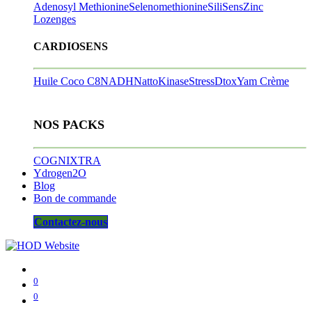
Adenosyl Methionine
Selenomethionine
SiliSens
Zinc
Lozenges
CARDIOSENS
Huile Coco C8
NADH
NattoKinase
StressDtox
Yam Crème
NOS PACKS
COGNIXTRA
Ydrogen2O
Blog
Bon de commande
Contactez-nous
0
0