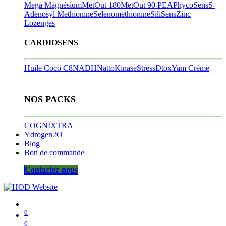
Mega Magnésium
MetOut 180
MetOut 90
PEA
PhycoSens
S-
Adenosyl Methionine
Selenomethionine
SiliSens
Zinc
Lozenges
CARDIOSENS
Huile Coco C8
NADH
NattoKinase
StressDtox
Yam Crème
NOS PACKS
COGNIXTRA
Ydrogen2O
Blog
Bon de commande
Contactez-nous
0
0