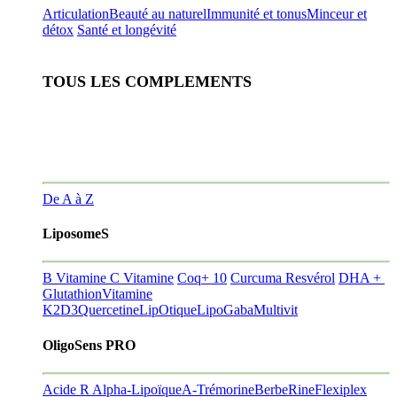
Articulation
Beauté au naturel
Immunité et tonus
Minceur et
détox
Santé et longévité
TOUS LES COMPLEMENTS
De A à Z
LiposomeS
B Vitamine
C Vitamine
Coq+ 10
Curcuma Resvérol
DHA +
Glutathion
Vitamine
K2D3
Quercetine
LipOtique
LipoGaba
Multivit
OligoSens PRO
Acide R Alpha-Lipoïque
A-Trémorine
BerbeRine
Flexiplex