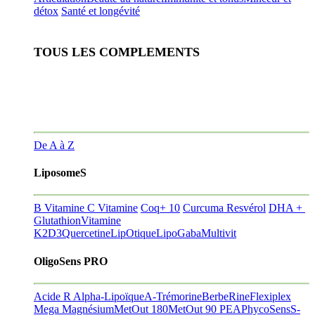
détox
Santé et longévité
TOUS LES COMPLEMENTS
De A à Z
LiposomeS
B Vitamine
C Vitamine
Coq+ 10
Curcuma Resvérol
DHA +
Glutathion
Vitamine
K2D3
Quercetine
LipOtique
LipoGaba
Multivit
OligoSens PRO
Acide R Alpha-Lipoïque
A-Trémorine
BerbeRine
Flexiplex
Mega Magnésium
MetOut 180
MetOut 90
PEA
PhycoSens
S-