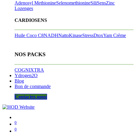
Adenosyl Methionine
Selenomethionine
SiliSens
Zinc
Lozenges
CARDIOSENS
Huile Coco C8
NADH
NattoKinase
StressDtox
Yam Crème
NOS PACKS
COGNIXTRA
Ydrogen2O
Blog
Bon de commande
Contactez-nous
0
0