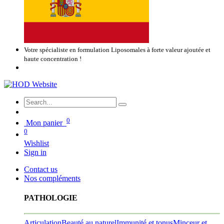
Votre spécialiste en formulation Liposomales à forte valeur ajoutée et
haute concentration !
0
Mon panier
0
Wishlist
Sign in
Contact us
Nos compléments
PATHOLOGIE
Articulation
Beauté au naturel
Immunité et tonus
Minceur et