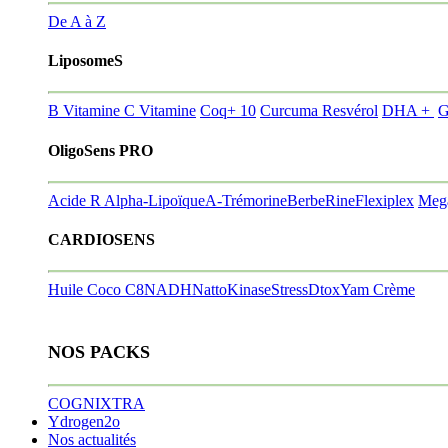
De A à Z
LiposomeS
B Vitamine
C Vitamine
Coq+ 10
Curcuma Resvérol
DHA +
G
OligoSens PRO
Acide R Alpha-Lipoïque
A-Trémorine
BerbeRine
Flexiplex
Meg
CARDIOSENS
Huile Coco C8
NADH
NattoKinase
StressDtox
Yam Crème
NOS PACKS
COGNIXTRA
Ydrogen2o
Nos actualités