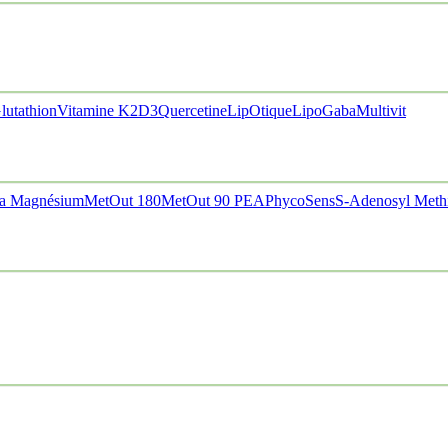
lutathion
Vitamine K2D3
Quercetine
LipOtique
LipoGaba
Multivit
a Magnésium
MetOut 180
MetOut 90
PEA
PhycoSens
S-Adenosyl Meth