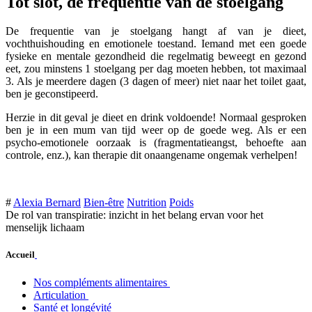
Tot slot, de frequentie van de stoelgang
De frequentie van je stoelgang hangt af van je dieet,
vochthuishouding en emotionele toestand. Iemand met een goede
fysieke en mentale gezondheid die regelmatig beweegt en gezond
eet, zou minstens 1 stoelgang per dag moeten hebben, tot maximaal
3. Als je meerdere dagen (3 dagen of meer) niet naar het toilet gaat,
ben je geconstipeerd.
Herzie in dit geval je dieet en drink voldoende! Normaal gesproken
ben je in een mum van tijd weer op de goede weg. Als er een
psycho-emotionele oorzaak is (fragmentatieangst, behoefte aan
controle, enz.), kan therapie dit onaangename ongemak verhelpen!
#
Alexia Bernard
Bien-être
Nutrition
Poids
De rol van transpiratie: inzicht in het belang ervan voor het
menselijk lichaam
Accueil
Nos compléments alimentaires
Articulation
Santé et longévité