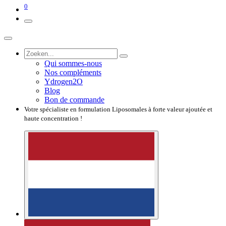
0
Qui sommes-nous
Nos compléments
Ydrogen2O
Blog
Bon de commande
Votre spécialiste en formulation Liposomales à forte valeur ajoutée et
haute concentration !