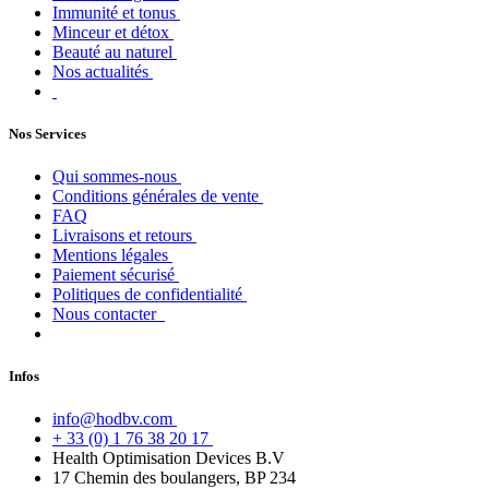
Immunité et tonus
Minceur et détox
Beauté au naturel
Nos actualités
Nos Services
Qui sommes-nous
Conditions générales de vente
FAQ
Livraisons et retours
Mentions légales
Paiement sécurisé
Politiques de confidentialité
Nous contacter
Infos
info@hodbv.com
+ 33 (0) 1 76 38 20 17
Health Optimisation Devices B.V
17 Chemin des boulangers, BP 234