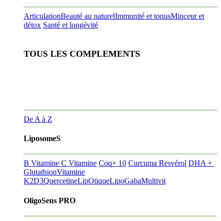
Articulation
Beauté au naturel
Immunité et tonus
Minceur et
détox
Santé et longévité
TOUS LES COMPLEMENTS
De A à Z
LiposomeS
B Vitamine
C Vitamine
Coq+ 10
Curcuma Resvérol
DHA +
Glutathion
Vitamine
K2D3
Quercetine
LipOtique
LipoGaba
Multivit
OligoSens PRO