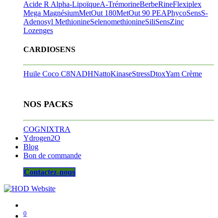
Acide R Alpha-Lipoïque
A-Trémorine
BerbeRine
Flexiplex
Mega Magnésium
MetOut 180
MetOut 90
PEA
PhycoSens
S-
Adenosyl Methionine
Selenomethionine
SiliSens
Zinc
Lozenges
CARDIOSENS
Huile Coco C8
NADH
NattoKinase
StressDtox
Yam Crème
NOS PACKS
COGNIXTRA
Ydrogen2O
Blog
Bon de commande
Contactez-nous
0