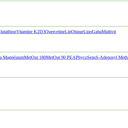
lutathion
Vitamine K2D3
Quercetine
LipOtique
LipoGaba
Multivit
a Magnésium
MetOut 180
MetOut 90
PEA
PhycoSens
S-Adenosyl Meth