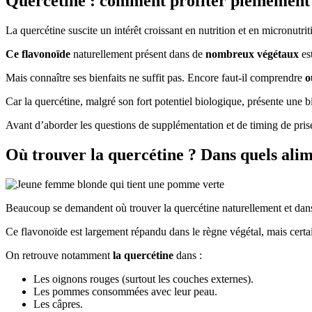
Quercétine : comment profiter pleinement 
La quercétine suscite un intérêt croissant en nutrition et en micronutri
Ce flavonoïde
naturellement présent dans de
nombreux végétaux
est
Mais connaître ses bienfaits ne suffit pas. Encore faut-il comprendre
o
Car la quercétine, malgré son fort potentiel biologique, présente une b
Avant d’aborder les questions de supplémentation et de timing de prise
Où trouver la quercétine ? Dans quels alime
Beaucoup se demandent où trouver la quercétine naturellement et dans 
Ce flavonoïde est largement répandu dans le règne végétal, mais certai
On retrouve notamment
la quercétine
dans :
Les oignons rouges (surtout les couches externes).
Les pommes consommées avec leur peau.
Les câpres.