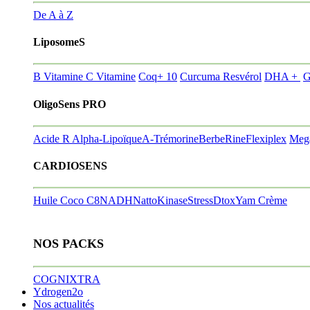
De A à Z
LiposomeS
B Vitamine
C Vitamine
Coq+ 10
Curcuma Resvérol
DHA +
G
OligoSens PRO
Acide R Alpha-Lipoïque
A-Trémorine
BerbeRine
Flexiplex
Meg
CARDIOSENS
Huile Coco C8
NADH
NattoKinase
StressDtox
Yam Crème
NOS PACKS
COGNIXTRA
Ydrogen2o
Nos actualités