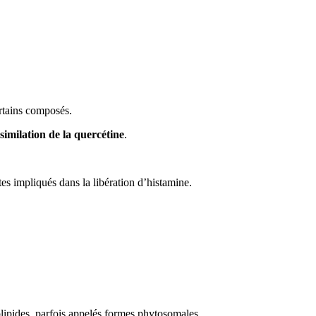
ertains composés.
assimilation de la quercétine
.
tes impliqués dans la libération d’histamine.
lipides, parfois appelés formes phytosomales.