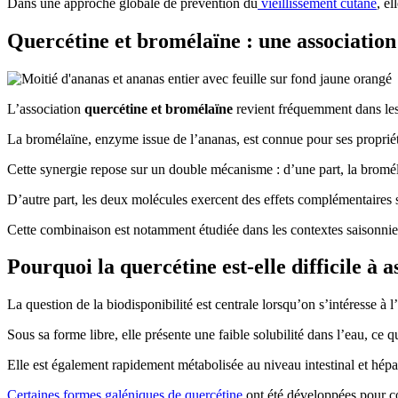
Dans une approche globale de prévention du
vieillissement cutané
, el
Quercétine et bromélaïne : une associatio
L’association
quercétine et bromélaïne
revient fréquemment dans le
La bromélaïne, enzyme issue de l’ananas, est connue pour ses propriété
Cette synergie repose sur un double mécanisme : d’une part, la bromélaï
D’autre part, les deux molécules exercent des effets complémentaires 
Cette combinaison est notamment étudiée dans les contextes saisonniers 
Pourquoi la quercétine est-elle difficile à a
La question de la biodisponibilité est centrale lorsqu’on s’intéresse à l’
Sous sa forme libre, elle présente une faible solubilité dans l’eau, ce q
Elle est également rapidement métabolisée au niveau intestinal et hépati
Certaines formes galéniques de quercétine
ont été développées pour co