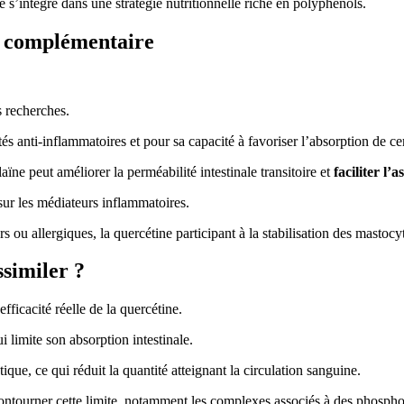
le s’intègre dans une stratégie nutritionnelle riche en polyphénols.
n complémentaire
s recherches.
s anti-inflammatoires et pour sa capacité à favoriser l’absorption de c
ne peut améliorer la perméabilité intestinale transitoire et
faciliter l’
sur les médiateurs inflammatoires.
ou allergiques, la quercétine participant à la stabilisation des mastocy
ssimiler ?
efficacité réelle de la quercétine.
ui limite son absorption intestinale.
que, ce qui réduit la quantité atteignant la circulation sanguine.
ntourner cette limite, notamment les complexes associés à des phospho