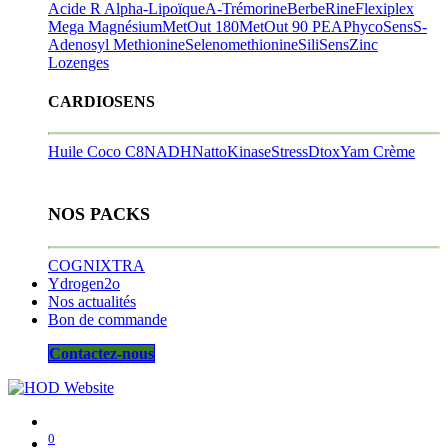
Acide R Alpha-Lipoïque
A-Trémorine
BerbeRine
Flexiplex
Mega Magnésium
MetOut 180
MetOut 90
PEA
PhycoSens
S-
Adenosyl Methionine
Selenomethionine
SiliSens
Zinc
Lozenges
CARDIOSENS
Huile Coco C8
NADH
NattoKinase
StressDtox
Yam Crème
NOS PACKS
COGNIXTRA
Ydrogen2o
Nos actualités
Bon de commande
Contactez-nous
0