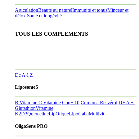
Articulation
Beauté au naturel
Immunité et tonus
Minceur et
détox
Santé et longévité
TOUS LES COMPLEMENTS
De A à Z
LiposomeS
B Vitamine
C Vitamine
Coq+ 10
Curcuma Resvérol
DHA +
Glutathion
Vitamine
K2D3
Quercetine
LipOtique
LipoGaba
Multivit
OligoSens PRO