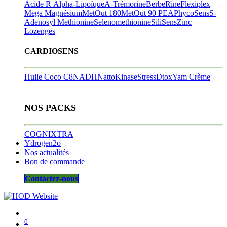
Acide R Alpha-Lipoïque
A-Trémorine
BerbeRine
Flexiplex
Mega Magnésium
MetOut 180
MetOut 90
PEA
PhycoSens
S-
Adenosyl Methionine
Selenomethionine
SiliSens
Zinc
Lozenges
CARDIOSENS
Huile Coco C8
NADH
NattoKinase
StressDtox
Yam Crème
NOS PACKS
COGNIXTRA
Ydrogen2o
Nos actualités
Bon de commande
Contactez-nous
0