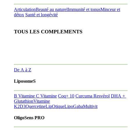
Articulation
Beauté au naturel
Immunité et tonus
Minceur et
détox
Santé et longévité
TOUS LES COMPLEMENTS
De A à Z
LiposomeS
B Vitamine
C Vitamine
Coq+ 10
Curcuma Resvérol
DHA +
Glutathion
Vitamine
K2D3
Quercetine
LipOtique
LipoGaba
Multivit
OligoSens PRO