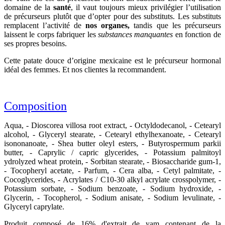
domaine de la
santé
, il vaut toujours mieux privilégier l’utilisation
de précurseurs plutôt que d’opter pour des substituts. Les substituts
remplacent l’activité de
nos organes,
tandis que les précurseurs
laissent le corps fabriquer les
substances manquantes
en fonction de
ses propres besoins.
Cette patate douce d’origine mexicaine est le précurseur hormonal
idéal des femmes. Et nos clientes la recommandent.
Composition
Aqua, - Dioscorea villosa root extract, - Octyldodecanol, - Cetearyl
alcohol, - Glyceryl stearate, - Cetearyl ethylhexanoate, - Cetearyl
isononanoate, - Shea butter oleyl esters, - Butyrospermum parkii
butter, - Caprylic / capric glycerides, - Potassium palmitoyl
ydrolyzed wheat protein, - Sorbitan stearate, - Biosaccharide gum-1,
- Tocopheryl acetate, - Parfum, - Cera alba, - Cetyl palmitate, -
Cocoglycerides, - Acrylates / C10-30 alkyl acrylate crosspolymer, -
Potassium sorbate, - Sodium benzoate, - Sodium hydroxide, -
Glycerin, - Tocopherol, - Sodium anisate, - Sodium levulinate, -
Glyceryl caprylate.
Produit composé de 16% d'extrait de yam contenant de la