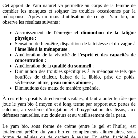
Cet apport de Yam naturel va permettre au corps de la femme de
combler les manques et soigner les troubles occasionnés par la
ménopause. Après un mois d’utilisation de ce gel Yam bio, on
observe les résultats suivants :
Accroissement de l
'énergie et diminution de la fatigue
physique
;
Sensation de bien-être, disparition de la tristesse et du vague à
l
’âme liés à la ménopause
;
Amélioration de la vivacité de l’
esprit et des capacités de
concentration
;
Amélioration de la
qualité du sommeil
;
Diminution des troubles spécifiques à la ménopause tels que
bouffées de chaleur, baisse de la libido, prise de poids,
sécheresse intime,
peau moins abimée
;
Diminutions des maux de manière générale.
À ces effets positifs directement visibles, il faut ajouter le rôle que
joue le yam bio à moyen et à long terme par rapport aux pertes de
calcium, au système d’irrigation et d’oxygénation des tissus, aux
défenses naturelles, aux douleurs et au vieillissement de la peau.
Le yam bio, sous forme de crème (entre le gel et l'huile), est
totalement préféré du yam bio en compléments alimentaires, sous
forme de gélules ou de cachets à avaler. En effet, l’acidité de