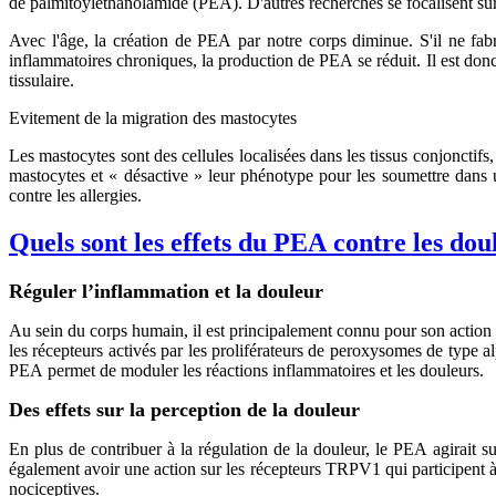
de palmitoyléthanolamide (PEA). D'autres recherches se focalisent sur 
Avec l'âge, la création de PEA par notre corps diminue. S'il ne fab
inflammatoires chroniques, la production de PEA se réduit. Il est don
tissulaire.
Evitement de la migration des mastocytes
Les mastocytes sont des cellules localisées dans les tissus conjonctif
mastocytes et « désactive » leur phénotype pour les soumettre dans u
contre les allergies.
Quels sont les effets du PEA contre les dou
Réguler l’inflammation et la douleur
Au sein du corps humain, il est principalement connu pour son action a
les récepteurs activés par les proliférateurs de peroxysomes de type a
PEA permet de moduler les réactions inflammatoires et les douleurs.
Des effets sur la perception de la douleur
En plus de contribuer à la régulation de la douleur, le PEA agirait
également avoir une action sur les récepteurs TRPV1 qui participent à 
nociceptives.