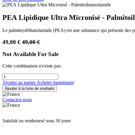
PEA Lipidique Ultra Micronisé - Palmitoi
Le palmitoyléthanolamide (PEA) est une substance qui présente des pr
49,00
€
49,00
€
Not Available For Sale
Cette combinaison n'existe pas.
Ajouter au panier
Acheter maintenant
Ajouter à la liste de souhaits
Contactez-nous
Satisfait ou remboursé sous 30 jours