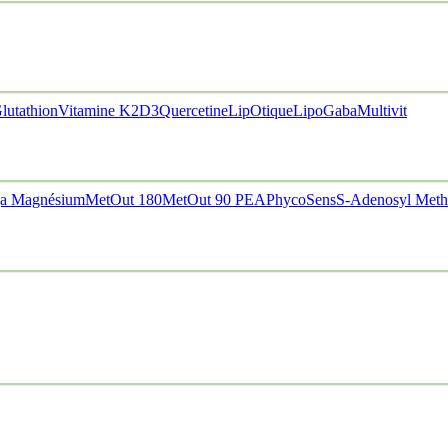
lutathion
Vitamine K2D3
Quercetine
LipOtique
LipoGaba
Multivit
a Magnésium
MetOut 180
MetOut 90
PEA
PhycoSens
S-Adenosyl Meth