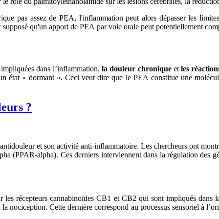
le rôle du palmitoyléthanolamide sur les lésions cérébrales, la réductio
rique pas assez de PEA, l'inflammation peut alors dépasser les limit
c supposé qu'un apport de PEA par voie orale peut potentiellement comp
s, impliquées dans l’inflammation,
la douleur chronique
et
les réaction
n état « dormant ». Ceci veut dire que le PEA constitue une molécule 
leurs ?
ntidouleur et son activité anti-inflammatoire. Les chercheurs ont montr
lpha (PPAR-alpha). Ces derniers interviennent dans la régulation des gèn
 sur les récepteurs cannabinoïdes CB1 et CB2 qui sont impliqués dans l
la nociception. Cette dernière correspond au processus sensoriel à l’ori