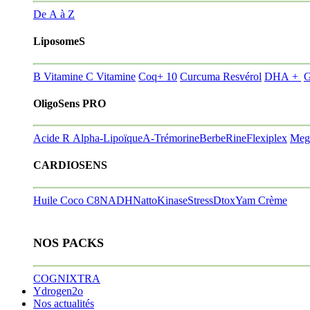
De A à Z
LiposomeS
B Vitamine
C Vitamine
Coq+ 10
Curcuma Resvérol
DHA +
G
OligoSens PRO
Acide R Alpha-Lipoïque
A-Trémorine
BerbeRine
Flexiplex
Meg
CARDIOSENS
Huile Coco C8
NADH
NattoKinase
StressDtox
Yam Crème
NOS PACKS
COGNIXTRA
Ydrogen2o
Nos actualités