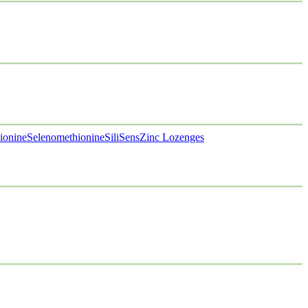
ionine
Selenomethionine
SiliSens
Zinc Lozenges