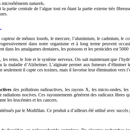
s microéléments naturels.
artie centrale de l’algue tout en ôtant la partie externe très fibreuse e
gues.
?
nt capteur de métaux lourds, le mercure, l’aluminium, le cadmium, le cob
progressivement dans notre organisme et à long terme peuvent occasio
 dans les amalgames dentaires, les poissons et les pesticides est 5000
, les reins, le foie et le système nerveux. On sait maintenant que l’h
la maladie d’Alzheimer. L’alginate permet aux fumeurs d’éliminer le s
seulement il capte ces toxines, mais il favorise leur élimination vers l’
ctives :
les pollutions radioactives, les rayons X, les micro-ondes, les 
 de radiations nocives. Ces rayonnements génèrent des radicaux libres qui
me les leucémies et les cancers.
atténués par le Modifilan. Ce produit a d’ailleurs été utilisé avec succès