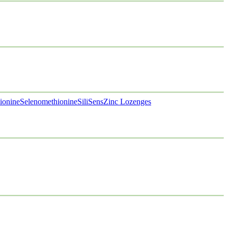
ionine
Selenomethionine
SiliSens
Zinc Lozenges