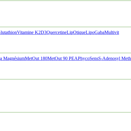
lutathion
Vitamine K2D3
Quercetine
LipOtique
LipoGaba
Multivit
a Magnésium
MetOut 180
MetOut 90
PEA
PhycoSens
S-Adenosyl Meth