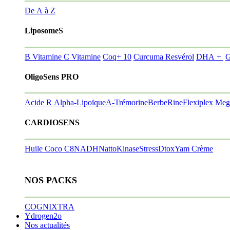
De A à Z
LiposomeS
B Vitamine
C Vitamine
Coq+ 10
Curcuma Resvérol
DHA +
G
OligoSens PRO
Acide R Alpha-Lipoïque
A-Trémorine
BerbeRine
Flexiplex
Meg
CARDIOSENS
Huile Coco C8
NADH
NattoKinase
StressDtox
Yam Crème
NOS PACKS
COGNIXTRA
Ydrogen2o
Nos actualités