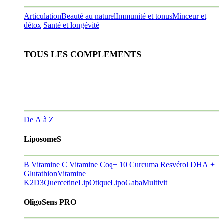
Articulation
Beauté au naturel
Immunité et tonus
Minceur et
détox
Santé et longévité
TOUS LES COMPLEMENTS
De A à Z
LiposomeS
B Vitamine
C Vitamine
Coq+ 10
Curcuma Resvérol
DHA +
Glutathion
Vitamine
K2D3
Quercetine
LipOtique
LipoGaba
Multivit
OligoSens PRO