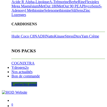
Acide R Alpha-Lipoïque
A-Trémorine
BerbeRine
Flexiplex
Mega Magnésium
MetOut 180
MetOut 90
PEA
PhycoSens
S-
Adenosyl Methionine
Selenomethionine
SiliSens
Zinc
Lozenges
CARDIOSENS
Huile Coco C8
NADH
NattoKinase
StressDtox
Yam Crème
NOS PACKS
COGNIXTRA
Ydrogen2o
Nos actualités
Bon de commande
Contactez-nous
0