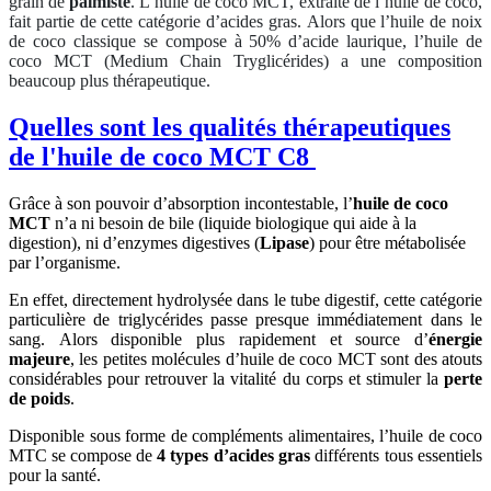
grain de
palmiste
. L’huile de coco MCT, extraite de l’huile de coco,
fait partie de cette catégorie d’acides gras. Alors que l’huile de noix
de coco classique se compose à 50% d’acide laurique, l’huile de
coco MCT (Medium Chain Tryglicérides) a une composition
beaucoup plus thérapeutique.
Quelles sont les qualités thérapeutiques
de l'huile de coco MCT C8
Grâce à son pouvoir d’absorption incontestable, l’
huile de coco
MCT
n’a ni besoin de bile (liquide biologique qui aide à la
digestion), ni d’enzymes digestives (
Lipase
) pour être métabolisée
par l’organisme.
En effet, directement hydrolysée dans le tube digestif, cette catégorie
particulière de triglycérides passe presque immédiatement dans le
sang. Alors disponible plus rapidement et source d’
énergie
majeure
, les petites molécules d’huile de coco MCT sont des atouts
considérables pour retrouver la vitalité du corps et stimuler la
perte
de poids
.
Disponible sous forme de compléments alimentaires, l’huile de coco
MTC se compose de
4 types d’acides gras
différents tous essentiels
pour la santé.