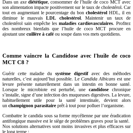
Dans un axe
diététique
, consommer de l’huile de coco MCT avec
son alimentation impacte positivement sur le taux de cholestérol. Car
tout en augmentant le pourcentage du bon
cholestérol
HDL, il en
diminue le mauvais
LDL cholestérol
. Maintenir un taux de
cholestérol sain empêche les
maladies cardiovasculaires
. Profitez
des nombreux bienfaits que l’huile de coco MCT procure en
ajoutant une
cuillère à café
ou soupe dans vos mets quotidiens.
Comme vaincre la Candidose avec l'huile de coco
MCT C8 ?
Guérir cette maladie du
système digestif
avec des méthodes
naturelles, c’est aujourd’hui possible. Le
Candida Albicans
est une
levure présente naturellement dans un intestin en bonne santé.
Lorsque le microbiote est perturbé, une
candidose
chronique
s’installe, signe d’une infection des muqueuses digestives. La levure,
habituellement utile pour la santé intestinale, devient alors
un
champignon parasitaire
prêt à tout pour polluer l’organisme.
Combattre le candida sous sa forme mycélienne par une éradication
antifongique massive est le siège de problèmes graves pour la santé.
Nos solutions alternatives sont moins invasives et plus efficaces sur
le long terme :