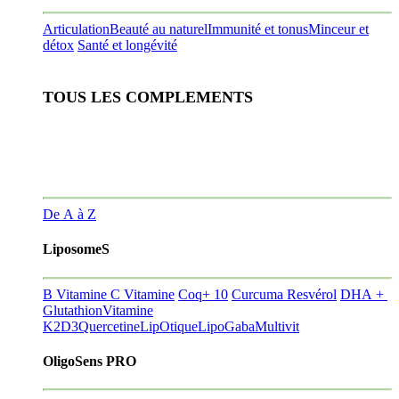
Articulation
Beauté au naturel
Immunité et tonus
Minceur et
détox
Santé et longévité
TOUS LES COMPLEMENTS
De A à Z
LiposomeS
B Vitamine
C Vitamine
Coq+ 10
Curcuma Resvérol
DHA +
Glutathion
Vitamine
K2D3
Quercetine
LipOtique
LipoGaba
Multivit
OligoSens PRO