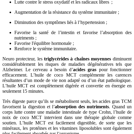
Lutte contre le stress oxydatif et les radicaux libres ;
Augmentation de la résistance du système immunitaire ;
Diminution des symptômes liés à l’hypertension ;
Favorise la santé de l’intestin et favorise l’absorption des
nutriments ;
Favorise l'équilibre hormonale ;
Renforce le système immunitaire.
Neuro protecteur, les
triglycérides à chaînes moyennes
diminuent
considérablement les risques de maladies dégénératives tels que
Alzheimer. Le cerveau a besoin d’
acides gras
pour fonctionner
efficacement. L’huile de coco MCT complémente les carences
résultantes d’un mode de vie non adapté ou d’un état pathologique.
L’huile MCT est complètement digérée et convertie en énergie en
seulement 15 minutes.
Très digeste parce qu’ils se métabolisent seuls, les acides gras TCM
favorisent la digestion et l’
absorption des nutriments
. Quand un
corps lutte contre une maladie intestinale de type Crohn, l’huile de
noix de coco MCT intervient dans une thérapie globale comme
soutien. L’huile MCT est facilement digestible, de sorte que les
minéraux, les protéines et les vitamines liposolubles sont également
plus facilement absorbés par l’organisme.