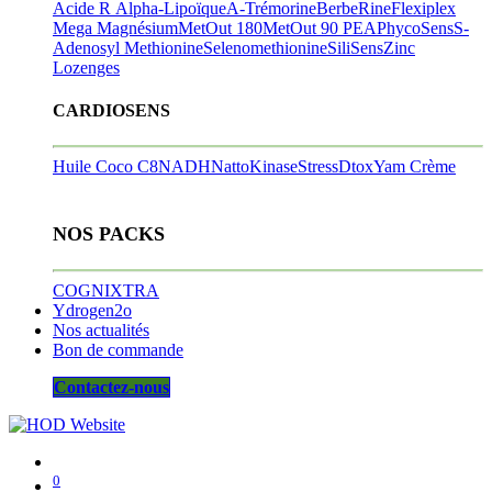
Acide R Alpha-Lipoïque
A-Trémorine
BerbeRine
Flexiplex
Mega Magnésium
MetOut 180
MetOut 90
PEA
PhycoSens
S-
Adenosyl Methionine
Selenomethionine
SiliSens
Zinc
Lozenges
CARDIOSENS
Huile Coco C8
NADH
NattoKinase
StressDtox
Yam Crème
NOS PACKS
COGNIXTRA
Ydrogen2o
Nos actualités
Bon de commande
Contactez-nous
0