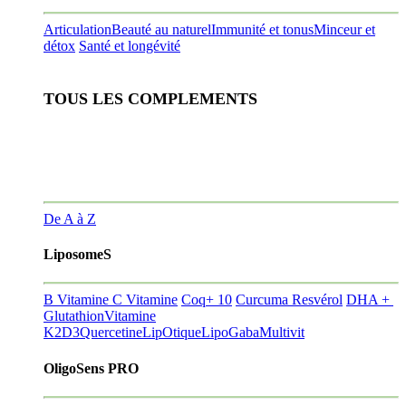
Articulation
Beauté au naturel
Immunité et tonus
Minceur et
détox
Santé et longévité
TOUS LES COMPLEMENTS
De A à Z
LiposomeS
B Vitamine
C Vitamine
Coq+ 10
Curcuma Resvérol
DHA +
Glutathion
Vitamine
K2D3
Quercetine
LipOtique
LipoGaba
Multivit
OligoSens PRO