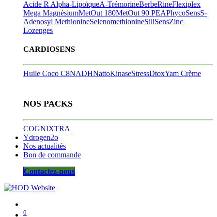
Acide R Alpha-Lipoïque
A-Trémorine
BerbeRine
Flexiplex
Mega Magnésium
MetOut 180
MetOut 90
PEA
PhycoSens
S-
Adenosyl Methionine
Selenomethionine
SiliSens
Zinc
Lozenges
CARDIOSENS
Huile Coco C8
NADH
NattoKinase
StressDtox
Yam Crème
NOS PACKS
COGNIXTRA
Ydrogen2o
Nos actualités
Bon de commande
Contactez-nous
0