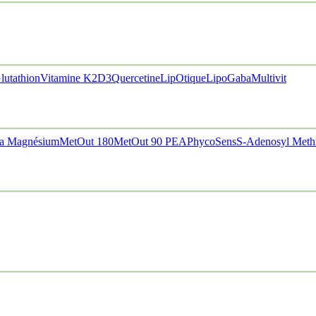
lutathion
Vitamine K2D3
Quercetine
LipOtique
LipoGaba
Multivit
a Magnésium
MetOut 180
MetOut 90
PEA
PhycoSens
S-Adenosyl Meth