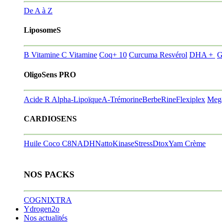
De A à Z
LiposomeS
B Vitamine
C Vitamine
Coq+ 10
Curcuma Resvérol
DHA +
G
OligoSens PRO
Acide R Alpha-Lipoïque
A-Trémorine
BerbeRine
Flexiplex
Meg
CARDIOSENS
Huile Coco C8
NADH
NattoKinase
StressDtox
Yam Crème
NOS PACKS
COGNIXTRA
Ydrogen2o
Nos actualités