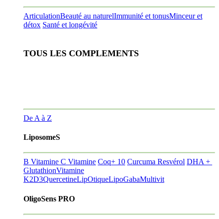
Articulation
Beauté au naturel
Immunité et tonus
Minceur et
détox
Santé et longévité
TOUS LES COMPLEMENTS
De A à Z
LiposomeS
B Vitamine
C Vitamine
Coq+ 10
Curcuma Resvérol
DHA +
Glutathion
Vitamine
K2D3
Quercetine
LipOtique
LipoGaba
Multivit
OligoSens PRO