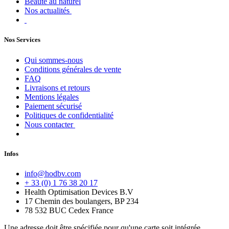
Beauté au naturel
Nos actualités
Nos Services
Qui sommes-nous
Conditions générales de vente
FAQ
Livraisons et retours
Mentions légales
Paiement sécurisé
Politiques de confidentialité
Nous contacter
Infos
info@hodbv.com
+ 33 (0) 1 76 38 20 17
Health Optimisation Devices B.V
17 Chemin des boulangers, BP 234
78 532 BUC Cedex France
Une adresse doit être spécifiée pour qu'une carte soit intégrée