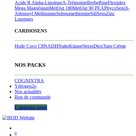
Acide R Alpha-Lipoïque
A-Trémorine
BerbeRine
Flexiplex
Mega Magnésium
MetOut 180
MetOut 90
PEA
PhycoSens
S-
Adenosyl Methionine
Selenomethionine
SiliSens
Zinc
Lozenges
CARDIOSENS
Huile Coco C8
NADH
NattoKinase
StressDtox
Yam Crème
NOS PACKS
COGNIXTRA
Ydrogen2o
Nos actualités
Bon de commande
Contactez-nous
0