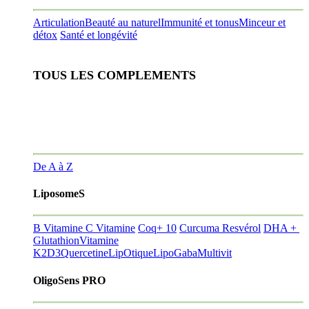
Articulation
Beauté au naturel
Immunité et tonus
Minceur et
détox
Santé et longévité
TOUS LES COMPLEMENTS
De A à Z
LiposomeS
B Vitamine
C Vitamine
Coq+ 10
Curcuma Resvérol
DHA +
Glutathion
Vitamine
K2D3
Quercetine
LipOtique
LipoGaba
Multivit
OligoSens PRO