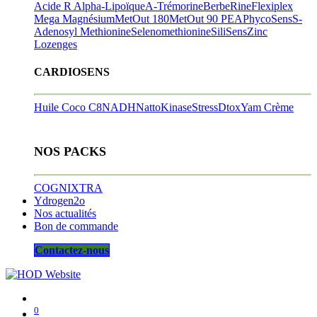
Acide R Alpha-Lipoïque
A-Trémorine
BerbeRine
Flexiplex
Mega Magnésium
MetOut 180
MetOut 90
PEA
PhycoSens
S-
Adenosyl Methionine
Selenomethionine
SiliSens
Zinc
Lozenges
CARDIOSENS
Huile Coco C8
NADH
NattoKinase
StressDtox
Yam Crème
NOS PACKS
COGNIXTRA
Ydrogen2o
Nos actualités
Bon de commande
Contactez-nous
0