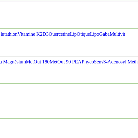
lutathion
Vitamine K2D3
Quercetine
LipOtique
LipoGaba
Multivit
a Magnésium
MetOut 180
MetOut 90
PEA
PhycoSens
S-Adenosyl Meth