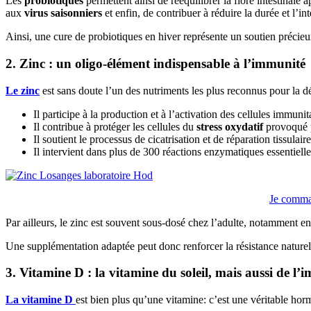
Les
probiotiques
permettent ainsi de rééquilibrer la flore intestinale 
aux
virus saisonniers
et enfin, de contribuer à réduire la durée et l’int
Ainsi, une cure de probiotiques en hiver représente un soutien précieux
2. Zinc : un oligo-élément indispensable à l’immunité
Le zinc
est sans doute l’un des nutriments les plus reconnus pour la d
Il participe à la production et à l’activation des cellules immuni
Il contribue à protéger les cellules du
stress oxydatif
provoqué p
Il soutient le processus de cicatrisation et de réparation tissulaire
Il intervient dans plus de 300 réactions enzymatiques essentiel
Je comm
Par ailleurs, le zinc est souvent sous-dosé chez l’adulte, notamment en
Une supplémentation adaptée peut donc renforcer la résistance naturel
3. Vitamine D : la vitamine du soleil, mais aussi de l’
La vitamine D
est bien plus qu’une vitamine: c’est une véritable ho