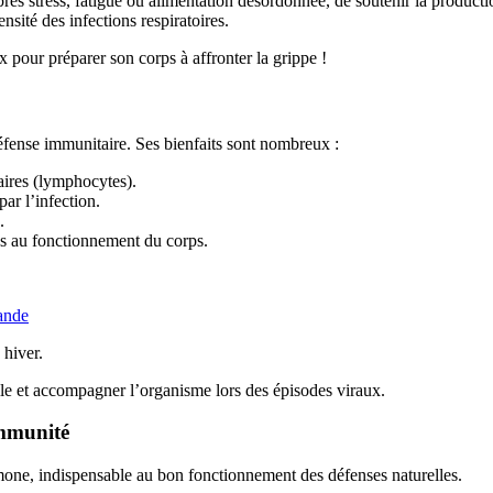
après stress, fatigue ou alimentation désordonnée, de soutenir la product
ensité des infections respiratoires.
 pour préparer son corps à affronter la grippe !
éfense immunitaire. Ses bienfaits sont nombreux :
taires (lymphocytes).
ar l’infection.
.
les au fonctionnement du corps.
ande
 hiver.
le et accompagner l’organisme lors des épisodes viraux.
immunité
rmone, indispensable au bon fonctionnement des défenses naturelles.