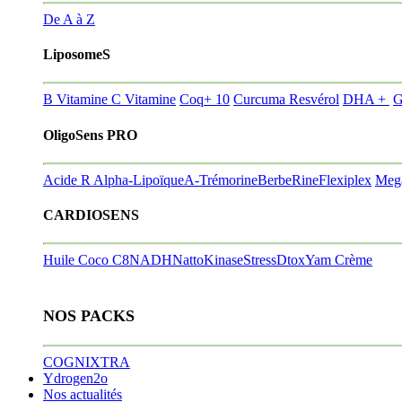
De A à Z
LiposomeS
B Vitamine
C Vitamine
Coq+ 10
Curcuma Resvérol
DHA +
G
OligoSens PRO
Acide R Alpha-Lipoïque
A-Trémorine
BerbeRine
Flexiplex
Meg
CARDIOSENS
Huile Coco C8
NADH
NattoKinase
StressDtox
Yam Crème
NOS PACKS
COGNIXTRA
Ydrogen2o
Nos actualités