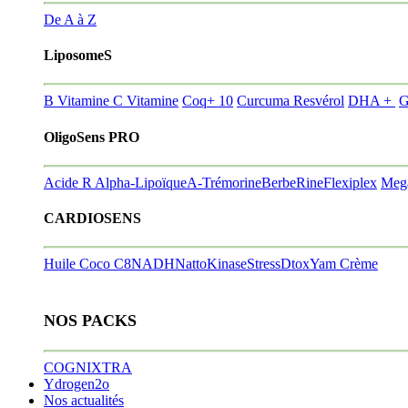
De A à Z
LiposomeS
B Vitamine
C Vitamine
Coq+ 10
Curcuma Resvérol
DHA +
G
OligoSens PRO
Acide R Alpha-Lipoïque
A-Trémorine
BerbeRine
Flexiplex
Meg
CARDIOSENS
Huile Coco C8
NADH
NattoKinase
StressDtox
Yam Crème
NOS PACKS
COGNIXTRA
Ydrogen2o
Nos actualités