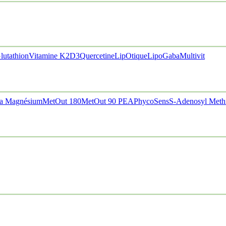
lutathion
Vitamine K2D3
Quercetine
LipOtique
LipoGaba
Multivit
a Magnésium
MetOut 180
MetOut 90
PEA
PhycoSens
S-Adenosyl Meth