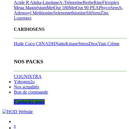
Acide R Alpha-Lipoïque
A-Trémorine
BerbeRine
Flexiplex
Mega Magnésium
MetOut 180
MetOut 90
PEA
PhycoSens
S-
Adenosyl Methionine
Selenomethionine
SiliSens
Zinc
Lozenges
CARDIOSENS
Huile Coco C8
NADH
NattoKinase
StressDtox
Yam Crème
NOS PACKS
COGNIXTRA
Ydrogen2o
Nos actualités
Bon de commande
Contactez-nous
0