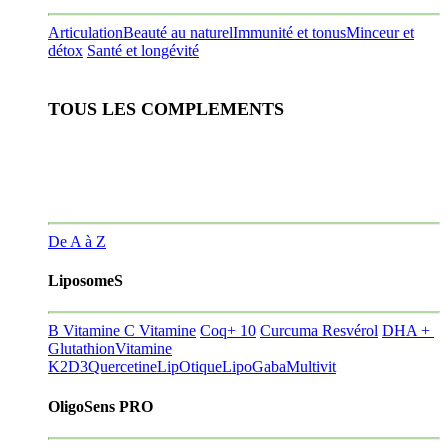
Articulation
Beauté au naturel
Immunité et tonus
Minceur et
détox
Santé et longévité
TOUS LES COMPLEMENTS
De A à Z
LiposomeS
B Vitamine
C Vitamine
Coq+ 10
Curcuma Resvérol
DHA +
Glutathion
Vitamine
K2D3
Quercetine
LipOtique
LipoGaba
Multivit
OligoSens PRO