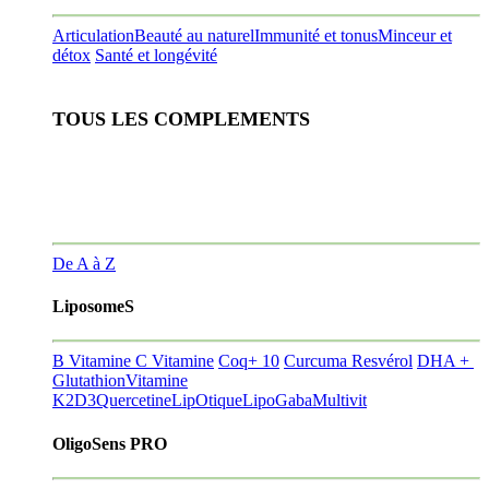
Articulation
Beauté au naturel
Immunité et tonus
Minceur et
détox
Santé et longévité
TOUS LES COMPLEMENTS
De A à Z
LiposomeS
B Vitamine
C Vitamine
Coq+ 10
Curcuma Resvérol
DHA +
Glutathion
Vitamine
K2D3
Quercetine
LipOtique
LipoGaba
Multivit
OligoSens PRO