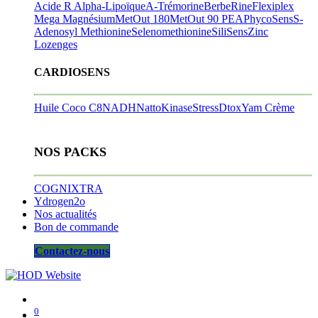
Acide R Alpha-Lipoïque
A-Trémorine
BerbeRine
Flexiplex
Mega Magnésium
MetOut 180
MetOut 90
PEA
PhycoSens
S-
Adenosyl Methionine
Selenomethionine
SiliSens
Zinc
Lozenges
CARDIOSENS
Huile Coco C8
NADH
NattoKinase
StressDtox
Yam Crème
NOS PACKS
COGNIXTRA
Ydrogen2o
Nos actualités
Bon de commande
Contactez-nous
0