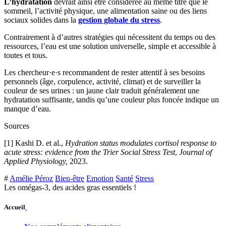
L’hydratation
devrait ainsi être considérée au même titre que le
sommeil, l’activité physique, une alimentation saine ou des liens
sociaux solides dans la
gestion globale du stress
.
Contrairement à d’autres stratégies qui nécessitent du temps ou des
ressources, l’eau est une solution universelle, simple et accessible à
toutes et tous.
Les chercheur·e·s recommandent de rester attentif à ses besoins
personnels (âge, corpulence, activité, climat) et de surveiller la
couleur de ses urines : un jaune clair traduit généralement une
hydratation suffisante, tandis qu’une couleur plus foncée indique un
manque d’eau.
Sources
[1] Kashi D. et al.,
Hydration status modulates cortisol response to
acute stress: evidence from the Trier Social Stress Test
,
Journal of
Applied Physiology,
2023.
#
Amélie Péroz
Bien-être
Emotion
Santé
Stress
Les omégas-3, des acides gras essentiels !
Accueil