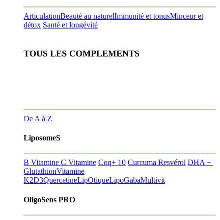
Articulation
Beauté au naturel
Immunité et tonus
Minceur et
détox
Santé et longévité
TOUS LES COMPLEMENTS
De A à Z
LiposomeS
B Vitamine
C Vitamine
Coq+ 10
Curcuma Resvérol
DHA +
Glutathion
Vitamine
K2D3
Quercetine
LipOtique
LipoGaba
Multivit
OligoSens PRO