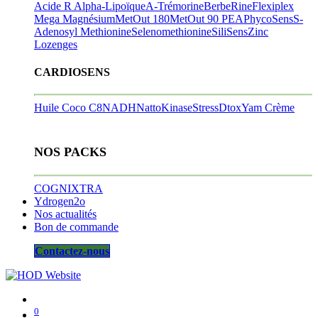
Acide R Alpha-Lipoïque
A-Trémorine
BerbeRine
Flexiplex
Mega Magnésium
MetOut 180
MetOut 90
PEA
PhycoSens
S-
Adenosyl Methionine
Selenomethionine
SiliSens
Zinc
Lozenges
CARDIOSENS
Huile Coco C8
NADH
NattoKinase
StressDtox
Yam Crème
NOS PACKS
COGNIXTRA
Ydrogen2o
Nos actualités
Bon de commande
Contactez-nous
0