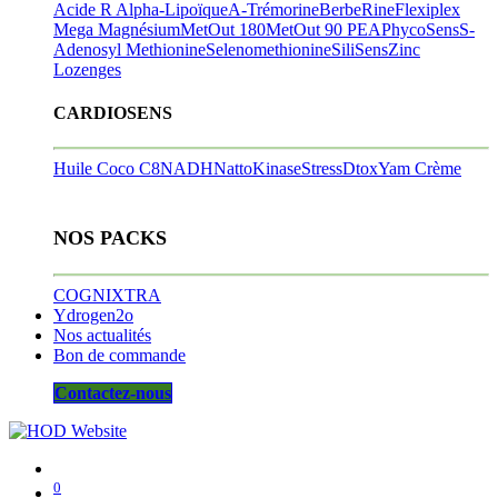
Acide R Alpha-Lipoïque
A-Trémorine
BerbeRine
Flexiplex
Mega Magnésium
MetOut 180
MetOut 90
PEA
PhycoSens
S-
Adenosyl Methionine
Selenomethionine
SiliSens
Zinc
Lozenges
CARDIOSENS
Huile Coco C8
NADH
NattoKinase
StressDtox
Yam Crème
NOS PACKS
COGNIXTRA
Ydrogen2o
Nos actualités
Bon de commande
Contactez-nous
0