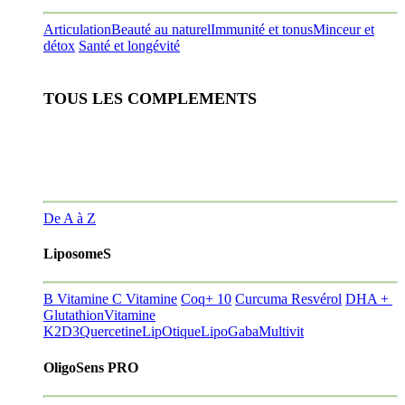
Articulation
Beauté au naturel
Immunité et tonus
Minceur et
détox
Santé et longévité
TOUS LES COMPLEMENTS
De A à Z
LiposomeS
B Vitamine
C Vitamine
Coq+ 10
Curcuma Resvérol
DHA +
Glutathion
Vitamine
K2D3
Quercetine
LipOtique
LipoGaba
Multivit
OligoSens PRO