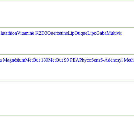
lutathion
Vitamine K2D3
Quercetine
LipOtique
LipoGaba
Multivit
a Magnésium
MetOut 180
MetOut 90
PEA
PhycoSens
S-Adenosyl Meth