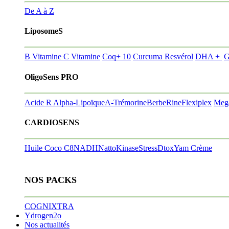
De A à Z
LiposomeS
B Vitamine
C Vitamine
Coq+ 10
Curcuma Resvérol
DHA +
G
OligoSens PRO
Acide R Alpha-Lipoïque
A-Trémorine
BerbeRine
Flexiplex
Meg
CARDIOSENS
Huile Coco C8
NADH
NattoKinase
StressDtox
Yam Crème
NOS PACKS
COGNIXTRA
Ydrogen2o
Nos actualités