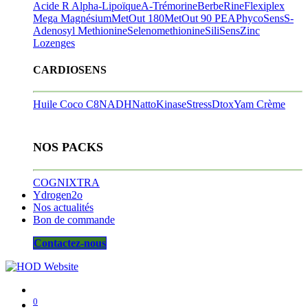
Acide R Alpha-Lipoïque
A-Trémorine
BerbeRine
Flexiplex
Mega Magnésium
MetOut 180
MetOut 90
PEA
PhycoSens
S-
Adenosyl Methionine
Selenomethionine
SiliSens
Zinc
Lozenges
CARDIOSENS
Huile Coco C8
NADH
NattoKinase
StressDtox
Yam Crème
NOS PACKS
COGNIXTRA
Ydrogen2o
Nos actualités
Bon de commande
Contactez-nous
0