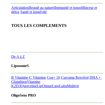
Articulation
Beauté au naturel
Immunité et tonus
Minceur et
détox
Santé et longévité
TOUS LES COMPLEMENTS
De A à Z
LiposomeS
B Vitamine
C Vitamine
Coq+ 10
Curcuma Resvérol
DHA +
Glutathion
Vitamine
K2D3
Quercetine
LipOtique
LipoGaba
Multivit
OligoSens PRO