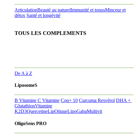
Articulation
Beauté au naturel
Immunité et tonus
Minceur et
détox
Santé et longévité
TOUS LES COMPLEMENTS
De A à Z
LiposomeS
B Vitamine
C Vitamine
Coq+ 10
Curcuma Resvérol
DHA +
Glutathion
Vitamine
K2D3
Quercetine
LipOtique
LipoGaba
Multivit
OligoSens PRO