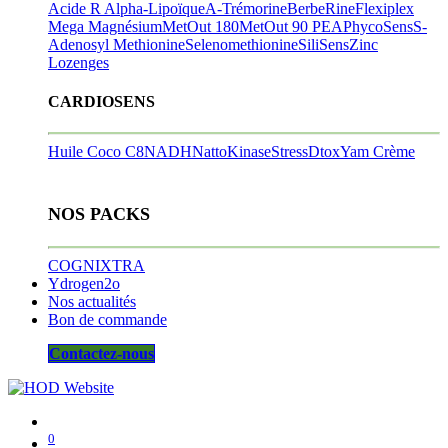
Acide R Alpha-Lipoïque
A-Trémorine
BerbeRine
Flexiplex
Mega Magnésium
MetOut 180
MetOut 90
PEA
PhycoSens
S-
Adenosyl Methionine
Selenomethionine
SiliSens
Zinc
Lozenges
CARDIOSENS
Huile Coco C8
NADH
NattoKinase
StressDtox
Yam Crème
NOS PACKS
COGNIXTRA
Ydrogen2o
Nos actualités
Bon de commande
Contactez-nous
0