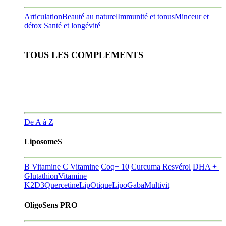
Articulation
Beauté au naturel
Immunité et tonus
Minceur et
détox
Santé et longévité
TOUS LES COMPLEMENTS
De A à Z
LiposomeS
B Vitamine
C Vitamine
Coq+ 10
Curcuma Resvérol
DHA +
Glutathion
Vitamine
K2D3
Quercetine
LipOtique
LipoGaba
Multivit
OligoSens PRO