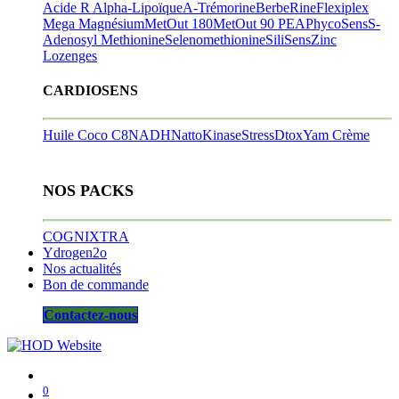
Acide R Alpha-Lipoïque
A-Trémorine
BerbeRine
Flexiplex
Mega Magnésium
MetOut 180
MetOut 90
PEA
PhycoSens
S-
Adenosyl Methionine
Selenomethionine
SiliSens
Zinc
Lozenges
CARDIOSENS
Huile Coco C8
NADH
NattoKinase
StressDtox
Yam Crème
NOS PACKS
COGNIXTRA
Ydrogen2o
Nos actualités
Bon de commande
Contactez-nous
0