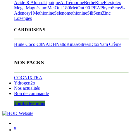
Acide R Alpha-Lipoïque
A-Trémorine
BerbeRine
Flexiplex
Mega Magnésium
MetOut 180
MetOut 90
PEA
PhycoSens
S-
Adenosyl Methionine
Selenomethionine
SiliSens
Zinc
Lozenges
CARDIOSENS
Huile Coco C8
NADH
NattoKinase
StressDtox
Yam Crème
NOS PACKS
COGNIXTRA
Ydrogen2o
Nos actualités
Bon de commande
Contactez-nous
0