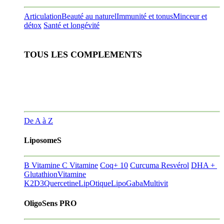
Articulation
Beauté au naturel
Immunité et tonus
Minceur et
détox
Santé et longévité
TOUS LES COMPLEMENTS
De A à Z
LiposomeS
B Vitamine
C Vitamine
Coq+ 10
Curcuma Resvérol
DHA +
Glutathion
Vitamine
K2D3
Quercetine
LipOtique
LipoGaba
Multivit
OligoSens PRO