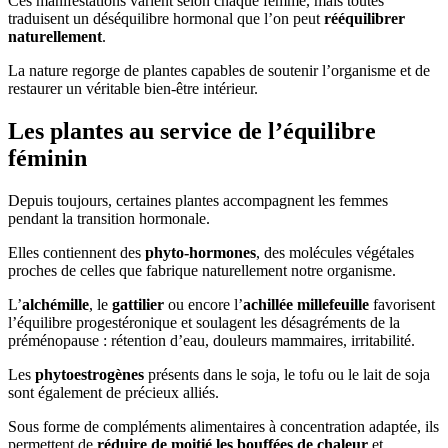
Ces manifestations varient selon chaque femme, mais toutes
traduisent un déséquilibre hormonal que l’on peut
rééquilibrer
naturellement
.
La nature regorge de plantes capables de soutenir l’organisme et de
restaurer un véritable bien-être intérieur.
Les plantes au service de l’équilibre
féminin
Depuis toujours, certaines plantes accompagnent les femmes
pendant la transition hormonale.
Elles contiennent des
phyto-hormones
, des molécules végétales
proches de celles que fabrique naturellement notre organisme.
L’
alchémille
, le
gattilier
ou encore l’
achillée millefeuille
favorisent
l’équilibre progestéronique et soulagent les désagréments de la
préménopause : rétention d’eau, douleurs mammaires, irritabilité.
Les
phytoestrogènes
présents dans le soja, le tofu ou le lait de soja
sont également de précieux alliés.
Sous forme de compléments alimentaires à concentration adaptée, ils
permettent de
réduire de moitié les bouffées de chaleur
et