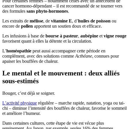
Pour certaines femmes – notamment celles avec un antécédent de
cancer hormono-dépendant – il est recommandé de se tourner vers
des formules
sans phyto-hormones
.
Les extraits de
mélisse
, de
vitamine E
, d’
huiles de poisson
ou
encore de
pollen
apportent un soutien doux et efficace.
Les infusions à base de
bourse à pasteur
,
aubépine
et
vigne rouge
favorisent quant à elles la détente et la circulation.
L’
homéopathie
peut aussi accompagner cette période en
complément, avec des solutions comme
Acthéane
, connues pour
apaiser les bouffées de chaleur.
Le mental et le mouvement : deux alliés
sous-estimés
Bouger, c’est déjà se soigner.
L’activité physique
régulière – marche rapide, natation, yoga ou tai-
chi – diminue l’intensité des bouffées de chaleur, favorise le sommeil
et améliore l’humeur.
Dans certaines cultures, cette étape de vie est vécue plus
sereinement. Au Japon, par exemple, seules 16% des femmes